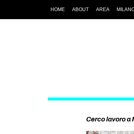
HOME
ABOUT
AREA
MILAN
Cerco lavoro a 