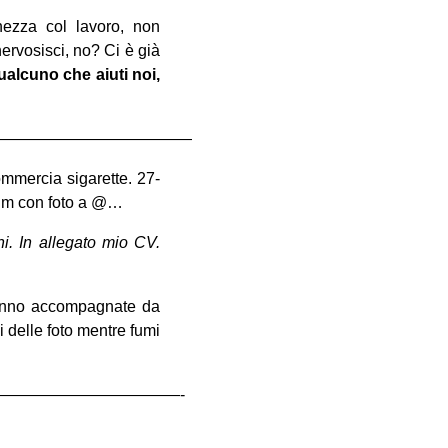
ezza col lavoro, non
ervosisci, no? Ci è già
alcuno che aiuti noi,
————————————
ommercia sigarette. 27-
ulum con foto a @…
i. In allegato mio CV.
saranno accompagnate da
 delle foto mentre fumi
———————————-