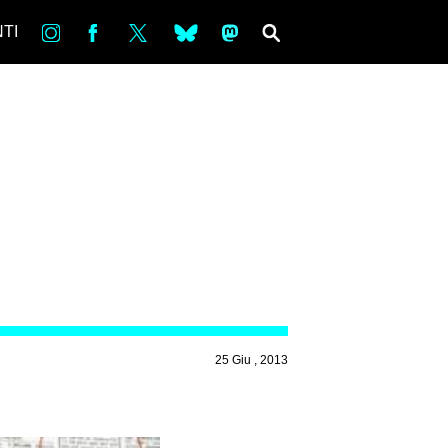
in
Fb
tw
bsky
ms
SEARCH
TI
25 Giu , 2013