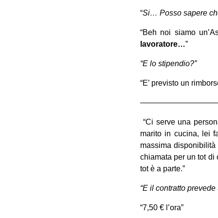
“
Si… Posso sapere che 
“Beh noi siamo un’As
lavoratore…
”
“E lo stipendio?”
“E’ previsto un rimbor
——————————
“Ci serve una persona
marito in cucina, lei 
massima disponibilità –
chiamata per un tot di 
tot è a parte.”
“E il contratto preved
“7,50 € l’ora”