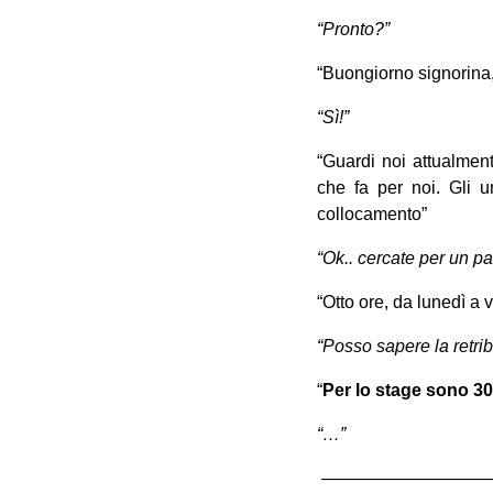
“Pronto?”
“Buongiorno signorina,
“Sì!”
“Guardi noi attualment
che fa per noi. Gli u
collocamento”
“Ok.. cercate per un par
“Otto ore, da lunedì a 
“Posso sapere la retri
“
Per lo stage sono 30
“…”
——————————