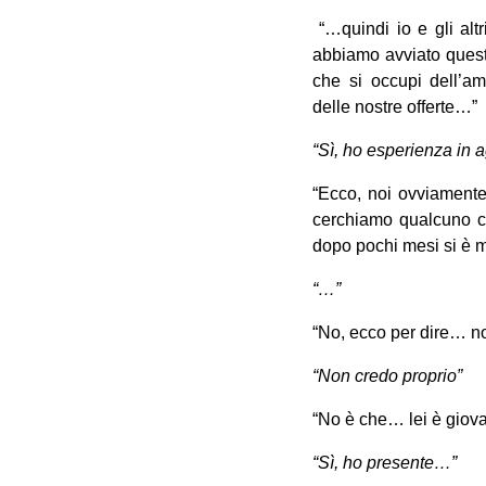
“…quindi io e gli altr
abbiamo avviato quest
che si occupi dell’amm
delle nostre offerte…”
“Sì, ho esperienza in a
“Ecco, noi ovviamente
cerchiamo qualcuno ch
dopo pochi mesi si è 
“…”
“No, ecco per dire… no
“Non credo proprio”
“No è che… lei è giov
“Sì, ho presente…”