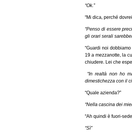
“Ok.”
“Mi dica, perché dovrei
“Penso di essere preci
gli orari serali sarebb
“Guardi noi dobbiamo s
19 a mezzanotte, la cu
chiudere. Lei che esp
“In realtà non ho mai
dimestichezza con il 
“Quale azienda?”
“Nella cascina dei mie
“Ah quindi è fuori-sede
“Sì”