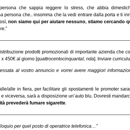
ersona che sappia reggere lo stress, che abbia dimestich
 persona che.. insomma che la vedi entrare dalla porta e ti inn
osì,
non siamo qui per aiutare nessuno, stiamo cercando qu
re.”
————————————————————————————
stribuzione prodotti promozionali di importante azienda che c
 x 450€ al giorno [
quattrocentocinquanta!, nda
]. Inviare curric
essata al vostro annuncio e vorrei avere maggiori informazion
dalle/alle in fiera, per facilitare gli spostamenti le promoter 
o e viceversa, sarà a disposizione un’auto blu. Dovresti mandarci
ività prevederà fumare sigarette
.
————————————————————————————
loquio per quel posto di operatrice telefonica…”