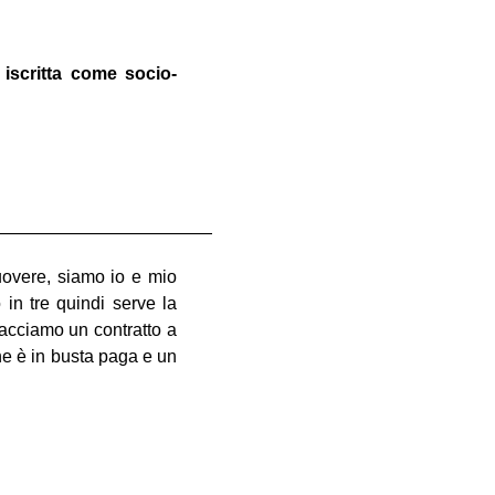
 iscritta come socio-
————————————
uovere, siamo io e mio
 in tre quindi serve la
 facciamo un contratto a
one è in busta paga e un