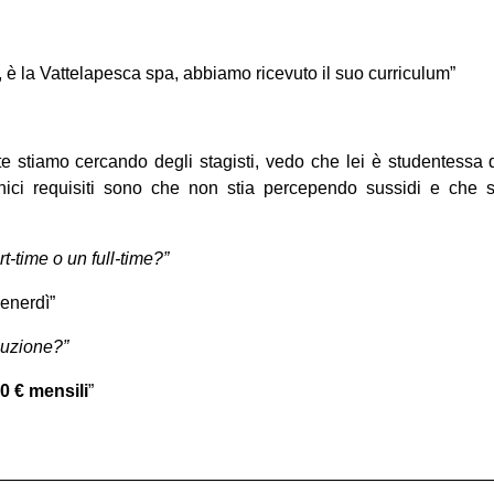
 è la Vattelapesca spa, abbiamo ricevuto il suo curriculum”
e stiamo cercando degli stagisti, vedo che lei è studentessa 
nici requisiti sono che non stia percependo sussidi e che sia 
t-time o un full-time?”
venerdì”
buzione?”
0 € mensili
”
————————————————————————————