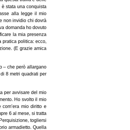
e è stata una conquista
asse alla legge il mio
e non invidio chi dovrà
nuova domanda ho dovuto
ificare la mia presenza
 pratica politica: ecco,
zione. (E grazie amica
to – che però allargano
 di 8 metri quadrati per
a per avvisare del mio
mento. Ho svolto il mio
 com’era mio diritto e
pre 6 al mese, si tratta
Perquisizione, togliersi
prio armadietto. Quella