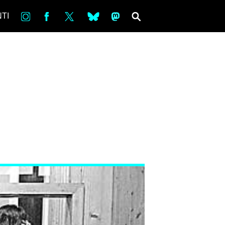
in
Fb
tw
bsky
ms
SEARCH
TI