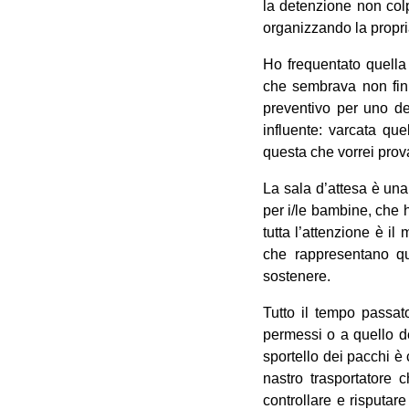
la detenzione non colp
organizzando la propria
Ho frequentato quella 
che sembrava non fini
preventivo per uno de
influente: varcata que
questa che vorrei prov
La sala d’attesa è una
per i/le bambine, che 
tutta l’attenzione è il
che rappresentano que
sostenere.
Tutto il tempo passato
permessi o a quello de
sportello dei pacchi è
nastro trasportatore 
controllare e risputar