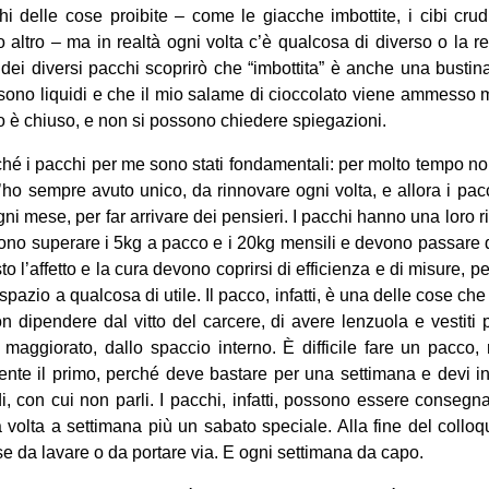
i delle cose proibite – come le giacche imbottite, i cibi crudi
lto altro – ma in realtà ogni volta c’è qualcosa di diverso o la 
 dei diversi pacchi scoprirò che “imbottita” è anche una bustina
 sono liquidi e che il mio salame di cioccolato viene ammesso 
lo è chiuso, e non si possono chiedere spiegazioni.
hé i pacchi per me sono stati fondamentali: per molto tempo n
’ho sempre avuto unico, da rinnovare ogni volta, e allora i p
i mese, per far arrivare dei pensieri. I pacchi hanno una loro ri
no superare i 5kg a pacco e i 20kg mensili e devono passare d
to l’affetto e la cura devono coprirsi di efficienza e di misure, p
pazio a qualcosa di utile. Il pacco, infatti, è una delle cose ch
n dipendere dal vitto del carcere, di avere lenzuola e vestiti p
maggiorato, dallo spaccio interno. È difficile fare un pacco, 
te il primo, perché deve bastare per una settimana e devi int
 con cui non parli. I pacchi, infatti, possono essere consegna
 volta a settimana più un sabato speciale. Alla fine del colloqu
ose da lavare o da portare via. E ogni settimana da capo.