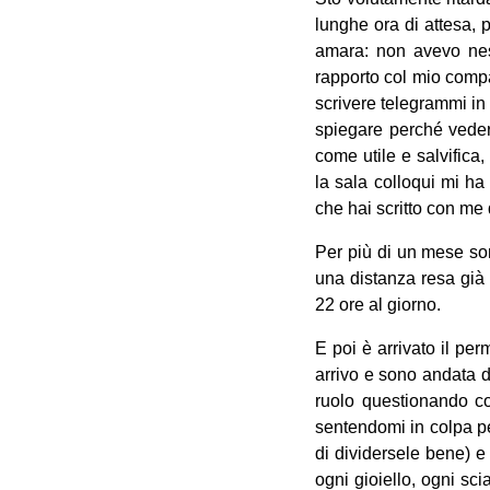
lunghe ora di attesa, 
amara: non avevo ness
rapporto col mio compa
scrivere telegrammi in
spiegare perché vederm
come utile e salvifica,
la sala colloqui mi h
che hai scritto con me q
Per più di un mese son
una distanza resa già e
22 ore al giorno.
E poi è arrivato il p
arrivo e sono andata d
ruolo questionando co
sentendomi in colpa per
di dividersele bene) e 
ogni gioiello, ogni sc