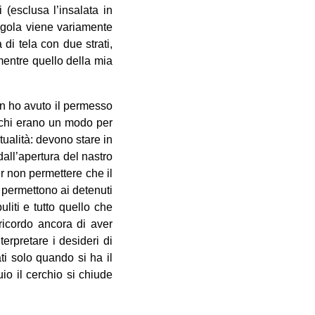
 (esclusa l’insalata in
regola viene variamente
 di tela con due strati,
mentre quello della mia
on ho avuto il permesso
acchi erano un modo per
tualità: devono stare in
all’apertura del nastro
er non permettere che il
e permettono ai detenuti
uliti e tutto quello che
ricordo ancora di aver
erpretare i desideri di
ti solo quando si ha il
io il cerchio si chiude