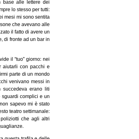
 base alle lettere dei
re lo stesso per tutti:
uei mesi mi sono sentita
persone che avevano alle
ato il fatto di avere un
 di fronte ad un bar in
ide il “tuo” giorno: nei
 aiutarli con pacchi e
tirmi parte di un mondo
acchi venivano messi in
n succedeva erano liti
o sguardi complici e un
 non sapevo mi è stato
sto teatro settimanale:
liziotti che agli altri
uguaglianze.
a questa trafila e delle