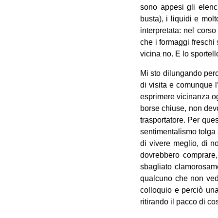
sono appesi gli elench
busta), i liquidi e mo
interpretata: nel corso
che i formaggi freschi
vicina no. E lo sportel
Mi sto dilungando perc
di visita e comunque l
esprimere vicinanza ogn
borse chiuse, non devo
trasportatore. Per ques
sentimentalismo tolga s
di vivere meglio, di no
dovrebbero comprare, 
sbagliato clamorosamen
qualcuno che non vedi,
colloquio e perciò una
ritirando il pacco di c