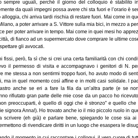
 sempre uguali, perché il giorno del colloquio è stabilito in
ente da quali impegni possa avere chi sta fuori e l’orario è semp
 alloggia, chi arriva tardi rischia di restare fuori. Mai come in q
Milano, a poter arrivare a S. Vittore sulla mia bici, in mezzo a 
ce per poter arrivare in tempo. Mai come in quei mesi ho apprezz
città, di fianco ad un supermercato dove comprare le ultime cose,
spettare gli avvocati.
 fissi, però, fa sì che si crei una certa familiarità con chi condiv
evo il permesso di visita e accompagnavo i genitori di N. per
re me stessa a non sentirmi troppo fuori, ho avuto modo di sen
i, ma in quel momento così affine e in molti casi solidale. I p
nastro anche se eri a fare la fila da un’altra parte (e se no
no rifiutato gran parte delle mie cose da un pacco ho ricevut
non preoccuparti, è quello di oggi che è stronzo” e quello che
e signora Anna!). Ho trovato anche io il mio piccolo ruolo in que
scrivere (eh già) e parlare bene, spiegando le cose sia ai po
permettono di rivendicare diritti in un luogo che esaspera le dis
ndo il momento in cui raccontare i colloqui, il vero cuore di tutt