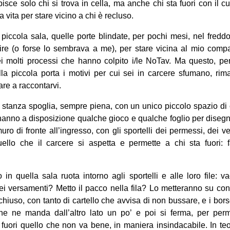
isce solo chi si trova in cella, ma anche chi sta fuori con il c
 vita per stare vicino a chi è recluso.
piccola sala, quelle porte blindate, per pochi mesi, nel fredd
re (o forse lo sembrava a me), per stare vicina al mio compa
i molti processi che hanno colpito i/le NoTav. Ma questo, per
lla piccola porta i motivi per cui sei in carcere sfumano, ri
are a raccontarvi.
 stanza spoglia, sempre piena, con un unico piccolo spazio di 
hanno a disposizione qualche gioco e qualche foglio per disegna
 muro di fronte all’ingresso, con gli sportelli dei permessi, dei 
llo che il carcere si aspetta e permette a chi sta fuori: f
 in quella sala ruota intorno agli sportelli e alle loro file: 
i versamenti? Metto il pacco nella fila? Lo metteranno su con g
 chiuso, con tanto di cartello che avvisa di non bussare, e i bo
che ne manda dall’altro lato un po’ e poi si ferma, per perm
e fuori quello che non va bene, in maniera insindacabile. In teo