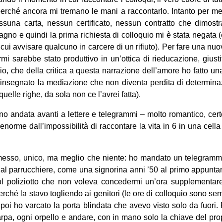
perché ancora mi tremano le mani a raccontarlo. Intanto per m
una carta, nessun certificato, nessun contratto che dimostr
gno e quindi la prima richiesta di colloquio mi è stata negata (
 cui avvisare qualcuno in carcere di un rifiuto). Per fare una 
i sarebbe stato produttivo in un’ottica di rieducazione, giust
 io, che della critica a questa narrazione dell’amore ho fatto una
a insegnato la mediazione che non diventa perdita di determina
uelle righe, da sola non ce l’avrei fatta).
o andata avanti a lettere e telegrammi – molto romantico, cer
norme dall’impossibilità di raccontare la vita in 6 in una cella
ermesso, unico, ma meglio che niente: ho mandato un telegramm
al parrucchiere, come una signorina anni ’50 al primo appunta
l poliziotto che non voleva concedermi un’ora supplementare
ché la stavo togliendo ai genitori (le ore di colloquio sono sem
poi ho varcato la porta blindata che avevo visto solo da fuori. 
iarpa, ogni orpello e andare, con in mano solo la chiave del pro