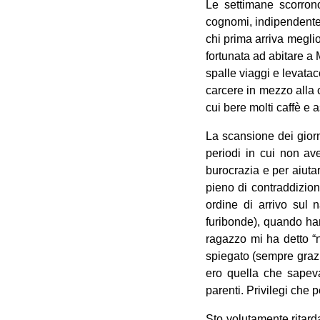
Le settimane scorrono
cognomi, indipendentem
chi prima arriva meglio
fortunata ad abitare a 
spalle viaggi e levatac
carcere in mezzo alla 
cui bere molti caffè e a
La scansione dei giorni
periodi in cui non av
burocrazia e per aiuta
pieno di contraddizion
ordine di arrivo sul 
furibonde), quando han
ragazzo mi ha detto “
spiegato (sempre grazi
ero quella che sapeva 
parenti. Privilegi che 
Sto volutamente ritarda