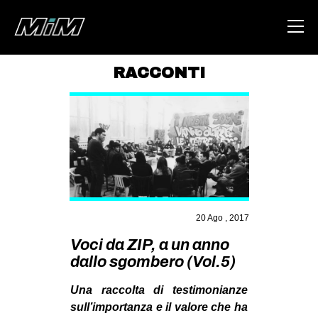
RACCONTI
HOME
ABOUT
AREA
DEGENERAZIONE
GAZA FREESTYLE
20 Ago , 2017
CSOA LAMBRETTA
Voci da ZIP, a un anno
MSM
dallo sgombero (Vol.5)
STUDENTI TSUNAMI
Una raccolta di testimonianze
ZAM
sull’importanza e il valore che ha