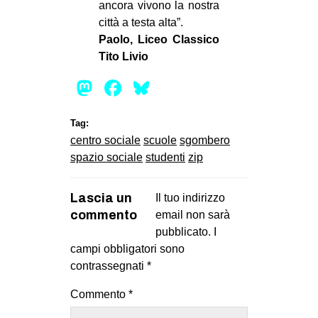
ancora vivono la nostra
città a testa alta”.
Paolo, Liceo Classico
Tito Livio
Mastodon
Facebook
Bluesky
Tag:
centro sociale
scuole
sgombero
spazio sociale
studenti
zip
Lascia un
Il tuo indirizzo
commento
email non sarà
pubblicato.
I
campi obbligatori sono
contrassegnati
*
Commento
*