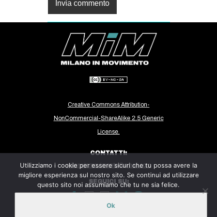
Creative Commons Attribution-
NonCommercial-ShareAlike 2.5 Generic
License.
CONTATTI:
Utilizziamo i cookie per essere sicuri che tu possa avere la
milanoinmovimento@gmail.com
migliore esperienza sul nostro sito. Se continui ad utilizzare
SEGUICI SU:
questo sito noi assumiamo che tu ne sia felice.
Ok
Sito ospitato sulla piattaforma
Midala