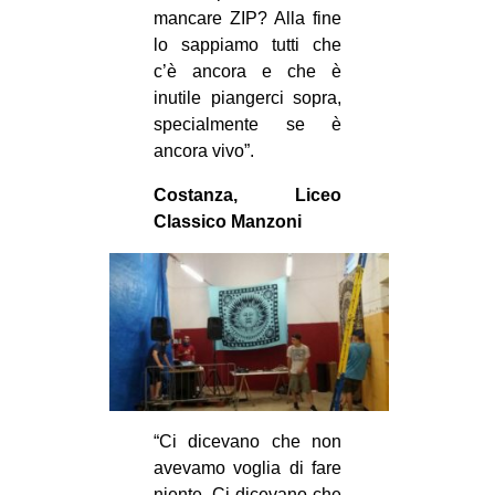
mancare ZIP? Alla fine
EVENTI
lo sappiamo tutti che
c’è ancora e che è
in
inutile piangerci sopra,
specialmente se è
Fb
ancora vivo”.
tw
Costanza, Liceo
Classico Manzoni
bsky
ms
SEARCH
“Ci dicevano che non
avevamo voglia di fare
niente. Ci dicevano che