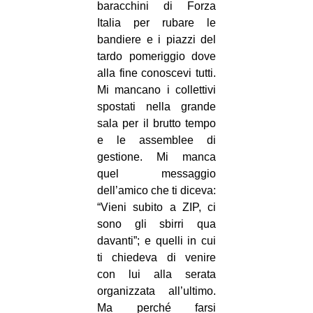
baracchini di Forza
CULTURE
Italia per rubare le
ARTE
bandiere e i piazzi del
tardo pomeriggio dove
CINEMA
alla fine conoscevi tutti.
MANIFESTI
Mi mancano i collettivi
spostati nella grande
MUSICA
sala per il brutto tempo
RECENSIONI
e le assemblee di
gestione. Mi manca
INTERNAZIONALE
quel messaggio
AFRICA
dell’amico che ti diceva:
“Vieni subito a ZIP, ci
AMERICHE
sono gli sbirri qua
ESTREMO ORIENTE
davanti”; e quelli in cui
EUROPA
ti chiedeva di venire
con lui alla serata
MEDIO ORIENTE
organizzata all’ultimo.
MONDO
Ma perché farsi