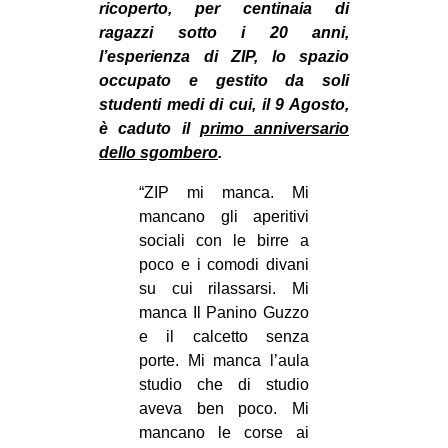
ricoperto, per centinaia di
MILANO
ragazzi sotto i 20 anni,
MOBILITAZIONI
l’esperienza di ZIP, lo spazio
SPAZI
occupato e gestito da soli
studenti medi di cui, il 9 Agosto,
SPORT POPOLARE
è caduto il
primo anniversario
dello sgombero
.
MOVIMENTI
AMBIENTE
“ZIP mi manca. Mi
mancano gli aperitivi
ANTIFASCISMO
sociali con le birre a
DIRITTO ALL’ABITARE
poco e i comodi divani
su cui rilassarsi. Mi
GENERI
manca Il Panino Guzzo
MIGRAZIONI
e il calcetto senza
PRECARIATO
porte. Mi manca l’aula
studio che di studio
REPRESSIONE
aveva ben poco. Mi
STUDENTI
mancano le corse ai