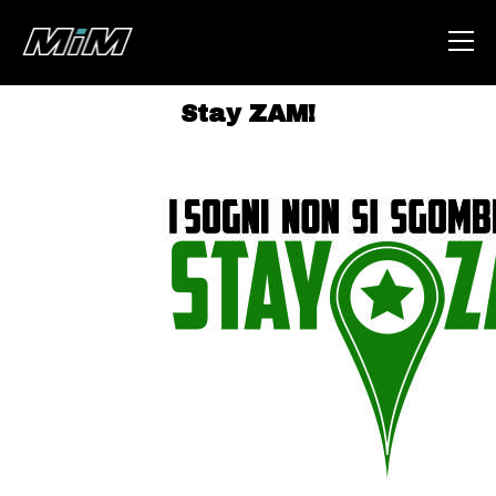
Stay ZAM!
HOME
ABOUT
AREA
DEGENERAZIONE
GAZA FREESTYLE
CSOA LAMBRETTA
MSM
STUDENTI TSUNAMI
ZAM