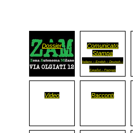
MILANO
MOBILITAZIONI
SPAZI
SPORT POPOLARE
Dossier
Comunicato
MOVIMENTI
Stampa
AMBIENTE
Italiano – English – Deutsch –
ANTIFASCISMO
Español – Français
DIRITTO ALL’ABITARE
GENERI
Video
Racconti
MIGRAZIONI
PRECARIATO
REPRESSIONE
STUDENTI