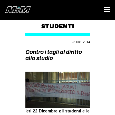
STUDENTI
HOME
23 Dic , 2014
ABOUT
Contro i tagli al diritto
AREA
allo studio
DEGENERAZIONE
GAZA FREESTYLE
CSOA LAMBRETTA
MSM
STUDENTI TSUNAMI
ZAM
Ieri 22 Dicembre gli studenti e le