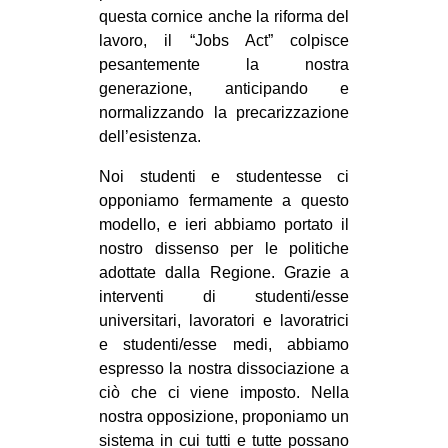
questa cornice anche la riforma del
EVENTI
lavoro, il “Jobs Act” colpisce
pesantemente la nostra
in
generazione, anticipando e
normalizzando la precarizzazione
Fb
dell’esistenza.
tw
Noi studenti e studentesse ci
opponiamo fermamente a questo
bsky
modello, e ieri abbiamo portato il
nostro dissenso per le politiche
ms
adottate dalla Regione. Grazie a
SEARCH
interventi di studenti/esse
universitari, lavoratori e lavoratrici
e studenti/esse medi, abbiamo
espresso la nostra dissociazione a
ciò che ci viene imposto. Nella
nostra opposizione, proponiamo un
sistema in cui tutti e tutte possano