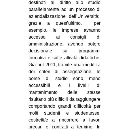
destinati al diritto allo studio
CULTURE
parallelamente ad un processo di
ARTE
aziendalizzazione dell’Università;
grazie a quest’ultimo, per
CINEMA
esempio, le imprese avranno
MANIFESTI
accesso ai consigli di
amministrazione, avendo potere
MUSICA
decisionale sui programmi
RECENSIONI
formativi e sulle attività didattiche.
Già nel 2011, tramite una modifica
INTERNAZIONALE
dei criteri di assegnazione, le
AFRICA
borse di studio sono meno
accessibili e i livelli di
AMERICHE
mantenimento delle stesse
ESTREMO ORIENTE
risultano più difficili da raggiungere
EUROPA
comportando grandi difficoltà per
molti studenti e studentesse,
MEDIO ORIENTE
costretti/e a rincorrere a lavori
MONDO
precari e contratti a termine. In