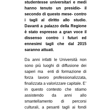
studentesse universitari e medi
MILANO
hanno tenuto un presidio- il
MOBILITAZIONI
secondo di questo mese- contro
SPAZI
i tagli al diritto allo studio.
Davanti a palazzo della Regione
SPORT POPOLARE
è stato espresso a gran voce il
dissenso contro i futuri ed
MOVIMENTI
ennesimi tagli che dal 2015
AMBIENTE
saranno attuati.
ANTIFASCISMO
Da anni infatti le Università non
DIRITTO ALL’ABITARE
sono più luoghi di diffusione dei
saperi ma enti di formazione di
GENERI
forza lavoro professionalizzata,
MIGRAZIONI
finalizzata a valorizzare capitale. E’
PRECARIATO
in questo contesto che stiamo
assistendo da anni allo
REPRESSIONE
smantellamento di percorsi
STUDENTI
culturali, a pesanti tagli ai fondi