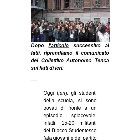
MILANO
MOBILITAZIONI
SPAZI
SPORT POPOLARE
Dopo
l’articolo
successivo ai
MOVIMENTI
fatti, riprendiamo il comunicato
AMBIENTE
del Collettivo Autonomo Tenca
sui fatti di ieri:
ANTIFASCISMO
DIRITTO ALL’ABITARE
—-
GENERI
Oggi (
ieri
), gli studenti
della scuola, si sono
MIGRAZIONI
trovati di fronte a un
PRECARIATO
episodio spiacevole:
REPRESSIONE
infatti, 15-20 militanti
del Blocco Studentesco
STUDENTI
(ala giovanile del partito