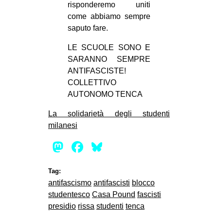
risponderemo uniti
come abbiamo sempre
saputo fare.
LE SCUOLE SONO E
SARANNO SEMPRE
ANTIFASCISTE!
COLLETTIVO
AUTONOMO TENCA
La solidarietà degli studenti
milanesi
Mastodon
Facebook
Bluesky
Tag:
antifascismo
antifascisti
blocco
studentesco
Casa Pound
fascisti
presidio
rissa
studenti
tenca