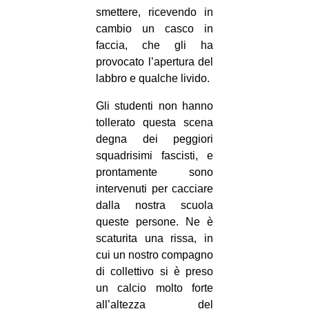
smettere, ricevendo in
EVENTI
cambio un casco in
faccia, che gli ha
in
provocato l’apertura del
labbro e qualche livido.
Fb
Gli studenti non hanno
tw
tollerato questa scena
degna dei peggiori
bsky
squadrisimi fascisti, e
prontamente sono
ms
intervenuti per cacciare
SEARCH
dalla nostra scuola
queste persone. Ne è
scaturita una rissa, in
cui un nostro compagno
di collettivo si è preso
un calcio molto forte
all’altezza del