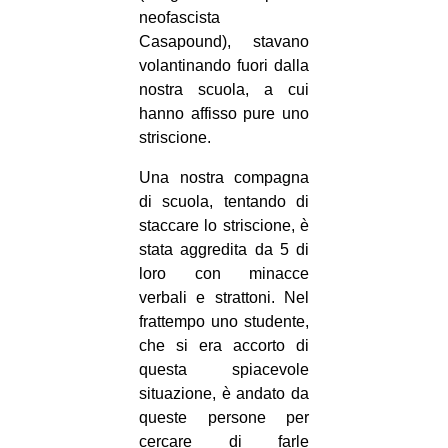
ne
ofascista
CULTURE
Casapound), stavano
ARTE
volantinando fuori dalla
CINEMA
nostra scuola, a cui
hanno affisso pure uno
MANIFESTI
striscione.
MUSICA
Una nostra compagna
RECENSIONI
di scuola, tentando di
staccare lo striscione, è
INTERNAZIONALE
stata aggredita da 5 di
AFRICA
loro con minacce
verbali e strattoni. Nel
AMERICHE
frattempo uno studente,
ESTREMO ORIENTE
che si era accorto di
EUROPA
questa spiacevole
situazione, è andato da
MEDIO ORIENTE
queste persone per
MONDO
cercare di farle