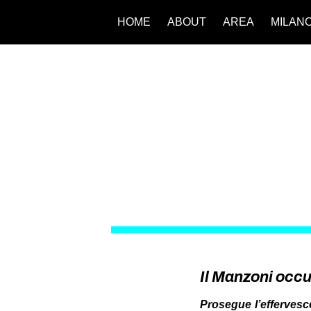
HOME
ABOUT
AREA
MILAN
Il Manzoni occ
Prosegue l’effervesc