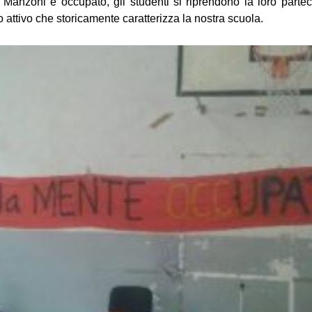
 Manzoni è occupato, gli studenti si riprendono la loro partec
lo attivo che storicamente caratterizza la nostra scuola.