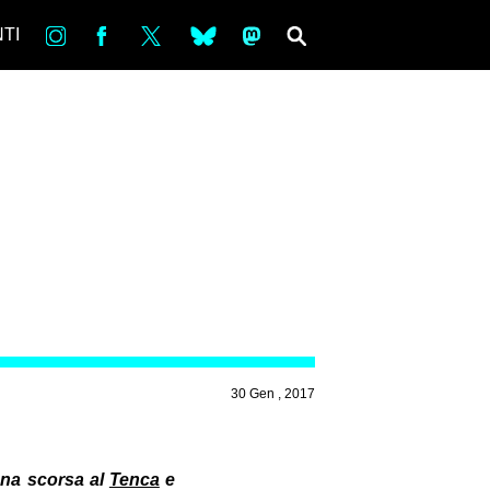
in
Fb
tw
bsky
ms
SEARCH
TI
30 Gen , 2017
ana scorsa al
Tenca
e