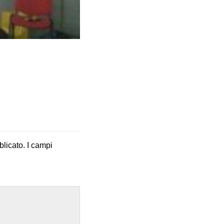
blicato.
I campi