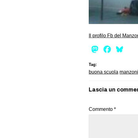
Il profilo Fb del Manz
Mastod
Face
Bl
Tag:
buona scuola
manzon
Lascia un comme
Commento
*