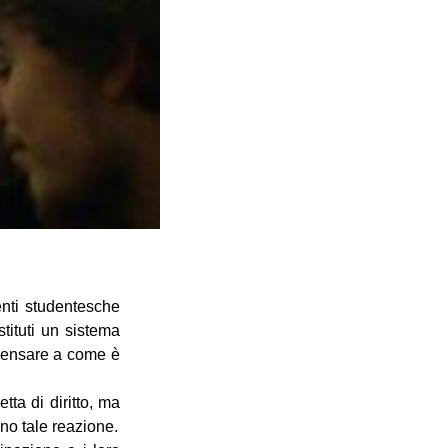
enti studentesche
tituti un sistema
i pensare a come è
tta di diritto, ma
no tale reazione.