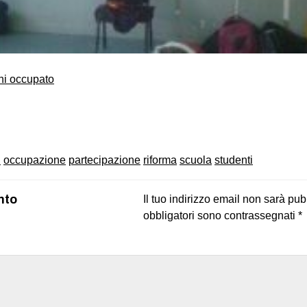
oni occupato
on
book
uesky
i
occupazione
partecipazione
riforma
scuola
studenti
nto
Il tuo indirizzo email non sarà pub
obbligatori sono contrassegnati
*