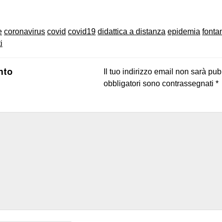
e
coronavirus
covid
covid19
didattica a distanza
epidemia
fonta
i
nto
Il tuo indirizzo email non sarà pub
obbligatori sono contrassegnati
*