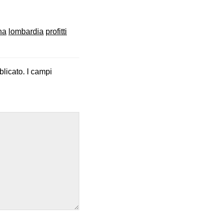
na
lombardia
profitti
blicato.
I campi