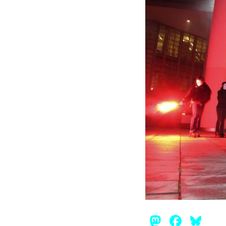
Mastod
Face
Bl