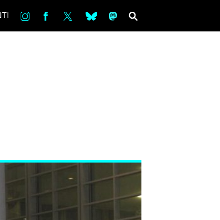
in
Fb
tw
bsky
ms
SEARCH
TI