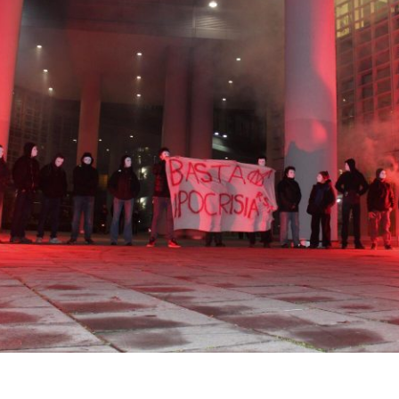
on
book
uesky