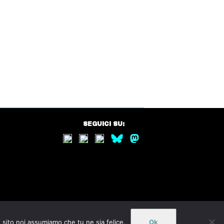
SEGUICI SU:
o sito noi assumiamo che tu ne sia felice.
Ok