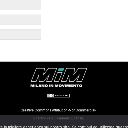
Creative Commons Attribution-NonCommercial-
ShareAlike 2.5 Generic License.
e la migliore esperienza sul nostro sito. Se continui ad utilizzare quest