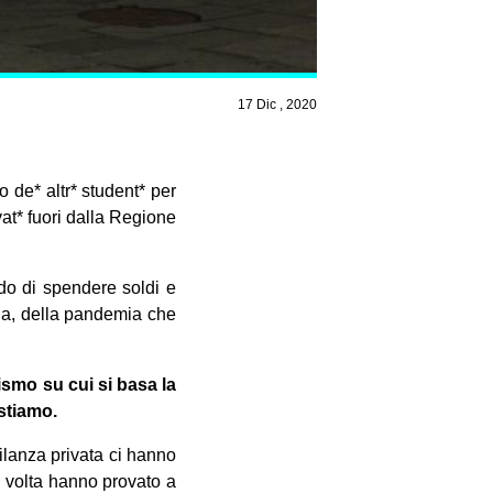
17 Dic , 2020
 de* altr* student* per
at* fuori dalla Regione
do di spendere soldi e
ia, della pandemia che
ismo su cui si basa la
stiamo.
ilanza privata ci hanno
 volta hanno provato a