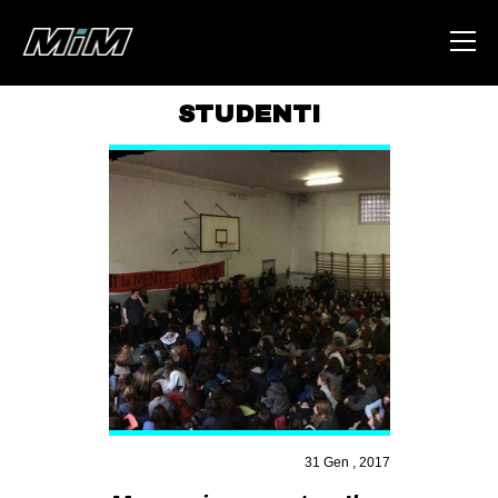
STUDENTI
HOME
ABOUT
AREA
DEGENERAZIONE
GAZA FREESTYLE
CSOA LAMBRETTA
MSM
STUDENTI TSUNAMI
31 Gen , 2017
ZAM