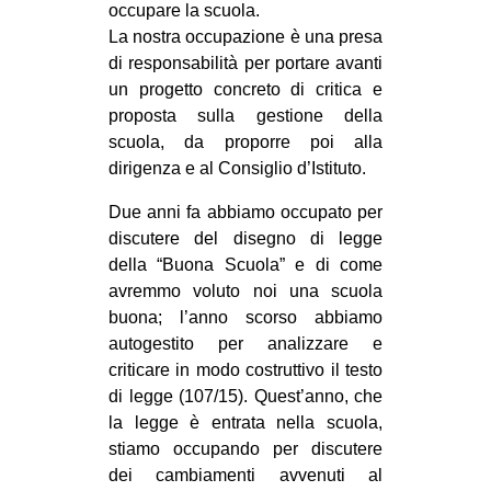
occupare la scuola.
CULTURE
La nostra occupazione è una presa
ARTE
di responsabilità per portare avanti
un progetto concre
to di critica e
CINEMA
proposta sulla gestione della
MANIFESTI
scuola, da proporre poi alla
dirigenza e al Consiglio d’Istituto.
MUSICA
RECENSIONI
Due anni fa abbiamo occupato per
discutere del disegno di legge
INTERNAZIONALE
della “Buona Scuola” e di come
AFRICA
avremmo voluto noi una scuola
buona; l’anno scorso abbiamo
AMERICHE
autogestito per analizzare e
ESTREMO ORIENTE
criticare in modo costruttivo il testo
di legge (107/15). Quest’anno, che
EUROPA
la legge è entrata nella scuola,
MEDIO ORIENTE
stiamo occupando per discutere
dei cambiamenti avvenuti al
MONDO