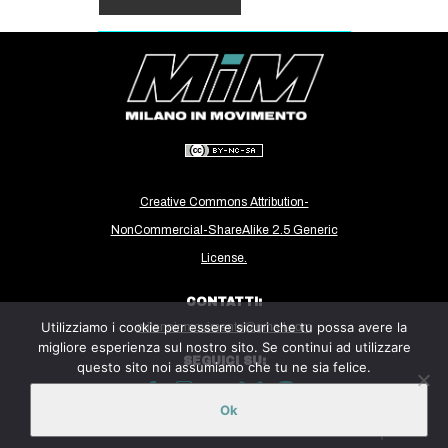
Creative Commons Attribution-
NonCommercial-ShareAlike 2.5 Generic
License.
CONTATTI:
Utilizziamo i cookie per essere sicuri che tu possa avere la
milanoinmovimento@gmail.com
migliore esperienza sul nostro sito. Se continui ad utilizzare
SEGUICI SU:
questo sito noi assumiamo che tu ne sia felice.
Ok
Sito ospitato sulla piattaforma
Midala