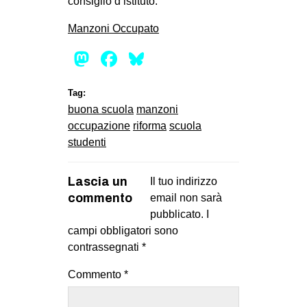
consiglio d’istituto.
Manzoni Occupato
Mastodon
Facebook
Bluesky
Tag:
buona scuola
manzoni
occupazione
riforma
scuola
studenti
Lascia un
Il tuo indirizzo
commento
email non sarà
pubblicato.
I
campi obbligatori sono
contrassegnati
*
Commento
*