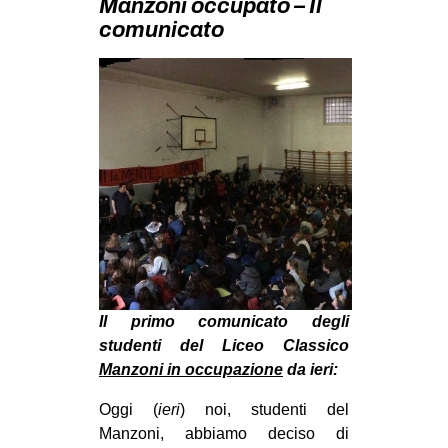
Manzoni occupato – Il
MILANO
comunicato
MOBILITAZIONI
SPAZI
SPORT POPOLARE
MOVIMENTI
AMBIENTE
ANTIFASCISMO
DIRITTO ALL’ABITARE
GENERI
Il primo comunicato degli
MIGRAZIONI
studenti del Liceo Classico
PRECARIATO
Manzoni in occupazione
da ieri:
REPRESSIONE
Oggi (
ieri
) noi, studenti del
STUDENTI
Manzoni, abbiamo deciso di