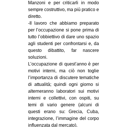
Manzoni e per criticarli in modo
EVENTI
sempre costruttivo, ma più pratico e
diretto.
in
-Il lavoro che abbiamo preparato
per l’occupazione si pone prima di
Fb
tutto l’obbiettivo di dare uno spazio
agli studenti per confrontarsi e, da
tw
questo dibattito, far nascere
soluzioni.
bsky
L’occupazione di quest’anno è per
motivi interni, ma ciò non toglie
ms
l’importanza di discutere tematiche
SEARCH
di attualità; quindi ogni giorno si
alterneranno laboratori sui motivi
interni e collettivi, con ospiti, su
temi di vario genere (alcuni di
questi erano su: Grecia, Cuba,
integrazione, l’immagine del corpo
influenzata dal mercato).