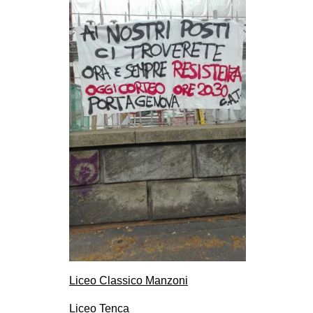
CULTURE
ARTE
CINEMA
MANIFESTI
MUSICA
RECENSIONI
INTERNAZIONALE
AFRICA
AMERICHE
ESTREMO ORIENTE
EUROPA
MEDIO ORIENTE
Liceo Classico Manzoni
MONDO
Liceo Tenca