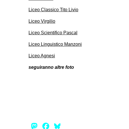
EVENTI
Liceo Classico Tito Livio
in
Liceo Virgilio
Liceo Scientifico Pascal
Fb
Liceo Linguistico Manzoni
tw
Liceo Agnesi
bsky
seguiranno altre foto
ms
SEARCH
Mastodon
Facebook
Bluesky