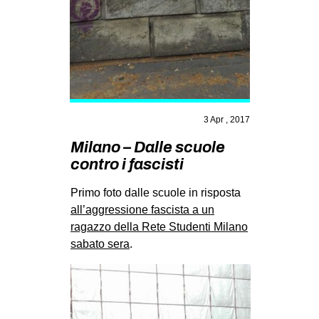
MILANO
MOBILITAZIONI
SPAZI
SPORT POPOLARE
MOVIMENTI
3 Apr , 2017
AMBIENTE
Milano – Dalle scuole
ANTIFASCISMO
contro i fascisti
DIRITTO ALL’ABITARE
Primo foto dalle scuole in risposta
GENERI
all’aggressione fascista a un
ragazzo della Rete Studenti Milano
MIGRAZIONI
sabato sera
.
PRECARIATO
REPRESSIONE
STUDENTI