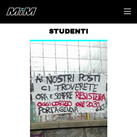
STUDENTI
HOME
ABOUT
AREA
DEGENERAZIONE
GAZA FREESTYLE
CSOA LAMBRETTA
MSM
STUDENTI TSUNAMI
ZAM