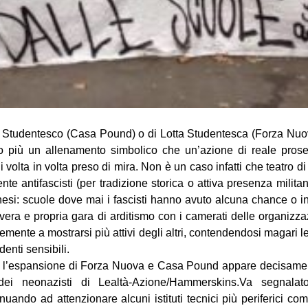
co Studentesco (Casa Pound) o di Lotta Studentesca (Forza Nuo
no più un allenamento simbolico che un’azione di reale prosel
di volta in volta preso di mira.
Non è un caso infatti che teatro di
te antifascisti (per tradizione storica o attiva presenza milita
nesi
: scuole dove mai i fascisti hanno avuto alcuna chance o int
a vera e propria gara di arditismo con i camerati delle organizza
mente a mostrarsi più attivi degli altri, contendendosi magari l
enti sensibili.
no l’espansione di Forza Nuova e Casa Pound appare decisame
dei neonazisti di Lealtà-Azione/Hammerskins.Va segnal
uando ad attenzionare alcuni istituti tecnici più periferici com