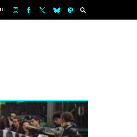
in
Fb
tw
bsky
ms
SEARCH
TI