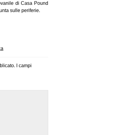
iovanile di Casa Pound
nta sulle periferie.
ca
blicato.
I campi