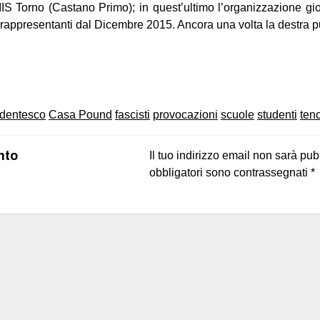
IS Torno (Castano Primo); in quest’ultimo l’organizzazione g
 rappresentanti dal Dicembre 2015. Ancora una volta la destra pu
on
book
uesky
udentesco
Casa Pound
fascisti
provocazioni
scuole
studenti
ten
nto
Il tuo indirizzo email non sarà pub
obbligatori sono contrassegnati
*