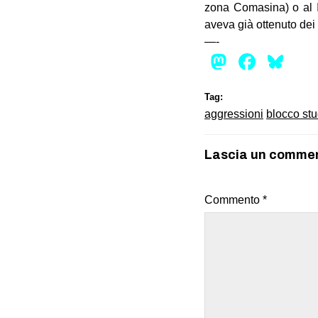
zona Comasina) o al I
aveva già ottenuto dei
—-
Mastod
Face
Bl
Tag:
aggressioni
blocco st
Lascia un comme
Commento
*