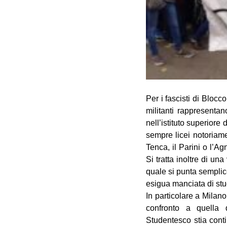
Per i fascisti di Bloc
militanti rappresenta
nell’istituto superiore 
sempre licei notoriamen
Tenca, il Parini o l’Ag
Si tratta inoltre di un
quale si punta semplice
esigua manciata di stud
In particolare a Mila
confronto a quella 
Studentesco stia contin