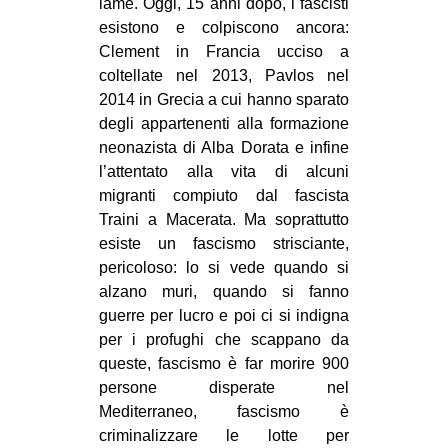
lame. Oggi, 15 anni dopo, i fascisti
esistono e colpiscono ancora:
EVENTI
Clement in Francia ucciso a
in
coltellate nel 2013, Pavlos nel
2014 in Grecia a cui hanno sparato
Fb
degli appartenenti alla formazione
neonazista di Alba Dorata e infine
tw
l’attentato alla vita di alcuni
migranti compiuto dal fascista
bsky
Traini a Macerata. Ma soprattutto
esiste un fascismo strisciante,
ms
pericoloso: lo si vede quando si
alzano muri, quando si fanno
SEARCH
guerre per lucro e poi ci si indigna
per i profughi che scappano da
queste, fascismo è far morire 900
persone disperate nel
Mediterraneo, fascismo è
criminalizzare le lotte per