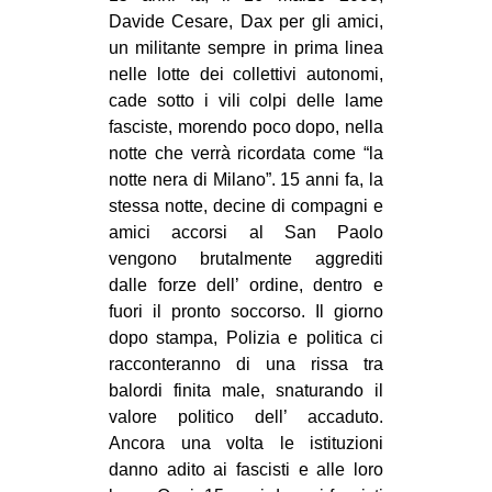
Davide Cesare, Dax per gli amici,
CULTURE
un militante sempre in prima linea
ARTE
nelle lotte dei collettivi autonomi,
CINEMA
cade sotto i vili colpi delle lame
fasciste, morendo poco dopo, nella
MANIFESTI
notte che verrà ricordata come “la
MUSICA
notte nera di Milano”. 15 anni fa, la
stessa notte, decine di compagni e
RECENSIONI
amici accorsi al San Paolo
INTERNAZIONALE
vengono brutalmente aggrediti
dalle forze dell’ ordine, dentro e
AFRICA
fuori il pronto soccorso. Il giorno
AMERICHE
dopo stampa, Polizia e politica ci
racconteranno di
una rissa tra
ESTREMO ORIENTE
balordi finita male, snaturando il
EUROPA
valore politico dell’ accaduto.
MEDIO ORIENTE
Ancora una volta le istituzioni
danno adito ai fascisti e alle loro
MONDO