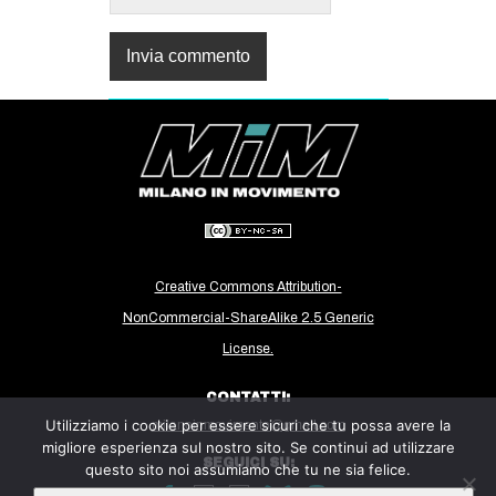
Creative Commons Attribution-
NonCommercial-ShareAlike 2.5 Generic
License.
CONTATTI:
Utilizziamo i cookie per essere sicuri che tu possa avere la
milanoinmovimento@gmail.com
migliore esperienza sul nostro sito. Se continui ad utilizzare
SEGUICI SU:
questo sito noi assumiamo che tu ne sia felice.