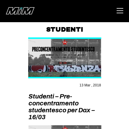
STUDENTI
HOME
ABOUT
AREA
DEGENERAZIONE
GAZA FREESTYLE
13 Mar , 2018
CSOA LAMBRETTA
Studenti – Pre-
MSM
concentramento
studentesco per Dax –
STUDENTI TSUNAMI
16/03
ZAM