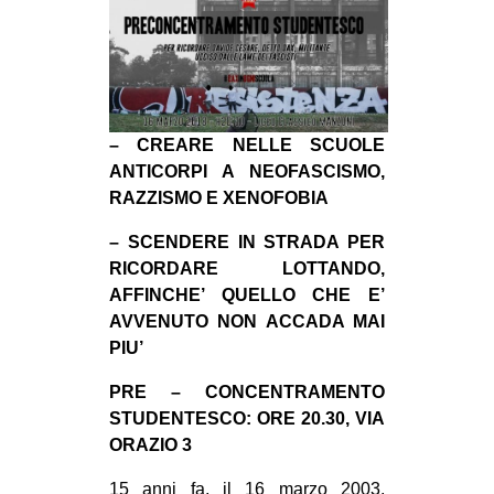
MILANO
MOBILITAZIONI
SPAZI
SPORT POPOLARE
– CREARE NELLE SCUOLE
MOVIMENTI
ANTICORPI A NEOFASCISMO,
RAZZISMO E XENOFOBIA
AMBIENTE
– SCENDERE IN STRADA PER
ANTIFASCISMO
RICORDARE LOTTANDO,
DIRITTO ALL’ABITARE
AFFINCHE’ QUELLO CHE E’
AVVENUTO NON ACCADA MAI
GENERI
PIU’
MIGRAZIONI
PRE – CONCENTRAMENTO
PRECARIATO
STUDENTESCO: ORE 20.30, VIA
REPRESSIONE
ORAZIO 3
STUDENTI
15 anni fa, il 16 marzo 2003,