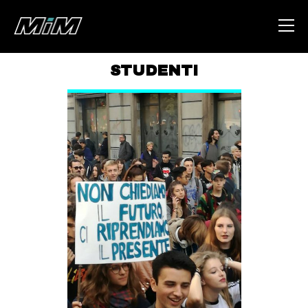
STUDENTI
HOME
ABOUT
AREA
DEGENERAZIONE
GAZA FREESTYLE
CSOA LAMBRETTA
MSM
STUDENTI TSUNAMI
ZAM