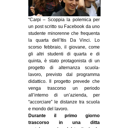
CULTURE
ARTE
“Carpi – Scoppia la polemica per
CINEMA
un post scritto su Facebook da uno
studente minorenne che frequenta
MANIFESTI
la quarta dell’Itis Da Vinci. Lo
MUSICA
scorso febbraio, il giovane
, come
gli altri studenti di quarta e di
RECENSIONI
quinta, è stato protagonista di un
INTERNAZIONALE
progetto di alternanza scuola-
lavoro, previsto dal programma
AFRICA
didattico. Il progetto prevede che
AMERICHE
venga trascorso un periodo
all’interno di un’azienda, per
ESTREMO ORIENTE
“accorciare” le distanze tra scuola
EUROPA
e mondo del lavoro.
MEDIO ORIENTE
Durante il primo giorno
trascorso in una ditta
MONDO