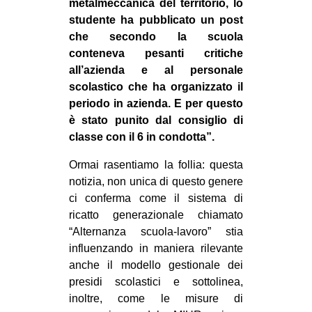
metalmeccanica del territorio, lo
EVENTI
studente ha pubblicato un post
che secondo la scuola
in
conteneva pesanti critiche
all’azienda e al personale
Fb
scolastico che ha organizzato il
periodo in azienda. E per questo
tw
è stato punito dal consiglio di
classe con il 6 in condotta”.
bsky
Ormai rasentiamo la follia: questa
ms
notizia, non unica di questo genere
ci conferma come il sistema di
SEARCH
ricatto generazionale chiamato
“Alternanza scuola-lavoro” stia
influenzando in maniera rilevante
anche il modello gestionale dei
presidi scolastici e sottolinea,
inoltre, come le misure di