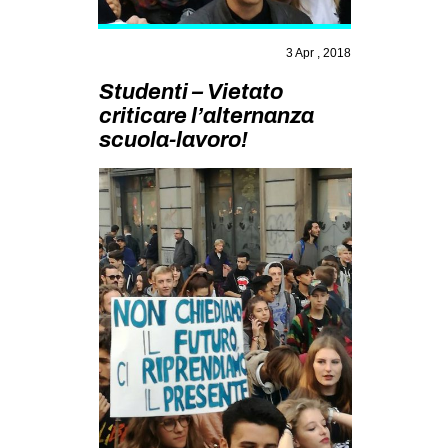
MILANO
MOBILITAZIONI
3 Apr , 2018
SPAZI
Studenti – Vietato
criticare l’alternanza
SPORT POPOLARE
scuola-lavoro!
MOVIMENTI
AMBIENTE
ANTIFASCISMO
DIRITTO ALL’ABITARE
GENERI
MIGRAZIONI
PRECARIATO
REPRESSIONE
STUDENTI