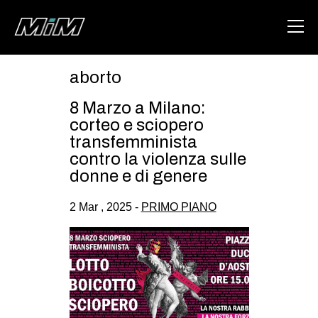
aborto
HOME
8 Marzo a Milano:
ABOUT
corteo e sciopero
transfemminista
AREA
contro la violenza sulle
donne e di genere
DEGENERAZIONE
GAZA FREESTYLE
2 Mar , 2025 -
PRIMO PIANO
CSOA LAMBRETTA
MSM
STUDENTI TSUNAMI
ZAM