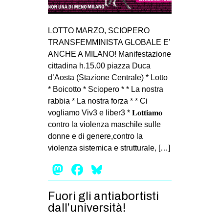
MILANO
MOBILITAZIONI
LOTTO MARZO, SCIOPERO
SPAZI
TRANSFEMMINISTA GLOBALE E’
ANCHE A MILANO! Manifestazione
SPORT POPOLARE
cittadina h.15.00 piazza Duca
MOVIMENTI
d’Aosta (Stazione Centrale) * Lotto
* Boicotto * Sciopero * * La nostra
AMBIENTE
rabbia * La nostra forza * * Ci
ANTIFASCISMO
vogliamo Viv3 e liber3 * 𝐋𝐨𝐭𝐭𝐢𝐚𝐦𝐨
contro la violenza maschile sulle
DIRITTO ALL’ABITARE
donne e di genere,contro la
GENERI
violenza sistemica e strutturale, […]
MIGRAZIONI
Mastodon
Facebook
Bluesky
PRECARIATO
REPRESSIONE
Fuori gli antiabortisti
dall’università!
STUDENTI