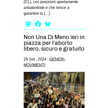
(CL), con posizioni apertamente
EVENTI
antiabortiste e che riesce a
garantire la […]
in
Mastodon
Facebook
Bluesky
Fb
Non Una Di Meno ieri in
tw
piazza per l’aborto
libero, sicuro e gratuito
bsky
29 Set , 2024 -
GENERI
,
ms
MOVIMENTI
SEARCH