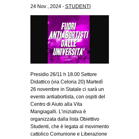
CULTURE
24 Nov , 2024 -
STUDENTI
ARTE
CINEMA
MANIFESTI
MUSICA
RECENSIONI
INTERNAZIONALE
Presidio 26/11 h 18.00 Settore
Didattico (via Celoria 20) Martedì
AFRICA
26 novembre in Statale ci sarà un
AMERICHE
evento antiabortista, con ospiti del
ESTREMO ORIENTE
Centro di Aiuto alla Vita
Mangiagalli. L’iniziativa è
EUROPA
organizzata dalla lista Obiettivo
MEDIO ORIENTE
Studenti, che è legata al movimento
cattolico Comunione e Liberazione
MONDO