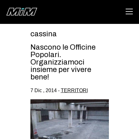
cassina
HOME
Nascono le Officine
ABOUT
Popolari.
Organizziamoci
AREA
insieme per vivere
bene!
DEGENERAZIONE
GAZA FREESTYLE
7 Dic , 2014 -
TERRITORI
CSOA LAMBRETTA
MSM
STUDENTI TSUNAMI
ZAM