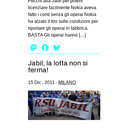
Pecchi alla Jabil per poterli
licenziare facilmente Nokia aveva
EVENTI
fatto i conti senza gli operai Nokia
in
ha alzato il tiro sulle condizioni per
riportare gli operai in fabbrica.
Fb
BASTA Gli operai hanno […]
Mastodon
Facebook
Bluesky
tw
bsky
Jabil, la lotta non si
ferma!
ms
15 Dic , 2011 -
MILANO
SEARCH