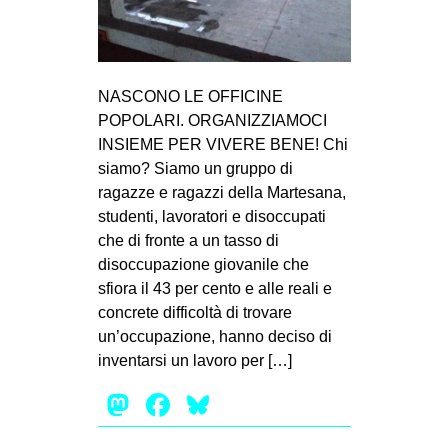
MILANO
MOBILITAZIONI
SPAZI
NASCONO LE OFFICINE
SPORT POPOLARE
POPOLARI. ORGANIZZIAMOCI
INSIEME PER VIVERE BENE! Chi
MOVIMENTI
siamo? Siamo un gruppo di
AMBIENTE
ragazze e ragazzi della Martesana,
studenti, lavoratori e disoccupati
ANTIFASCISMO
che di fronte a un tasso di
DIRITTO ALL’ABITARE
disoccupazione giovanile che
sfiora il 43 per cento e alle reali e
GENERI
concrete difficoltà di trovare
MIGRAZIONI
un’occupazione, hanno deciso di
PRECARIATO
inventarsi un lavoro per […]
REPRESSIONE
Mastodon
Facebook
Bluesky
STUDENTI