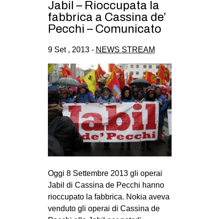
Jabil – Rioccupata la
CULTURE
fabbrica a Cassina de’
Pecchi – Comunicato
ARTE
CINEMA
9 Set , 2013 -
NEWS STREAM
MANIFESTI
MUSICA
RECENSIONI
INTERNAZIONALE
AFRICA
AMERICHE
ESTREMO ORIENTE
Oggi 8 Settembre 2013 gli operai
EUROPA
Jabil di Cassina de Pecchi hanno
MEDIO ORIENTE
rioccupato la fabbrica. Nokia aveva
venduto gli operai di Cassina de
MONDO