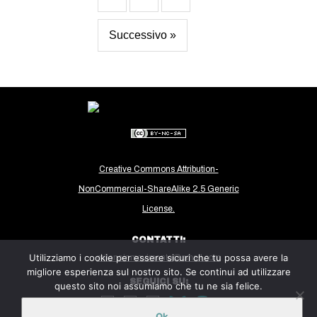
Successivo »
Creative Commons Attribution-
NonCommercial-ShareAlike 2.5 Generic
License.
CONTATTI:
Utilizziamo i cookie per essere sicuri che tu possa avere la
milanoinmovimento@gmail.com
migliore esperienza sul nostro sito. Se continui ad utilizzare
SEGUICI SU:
questo sito noi assumiamo che tu ne sia felice.
Ok