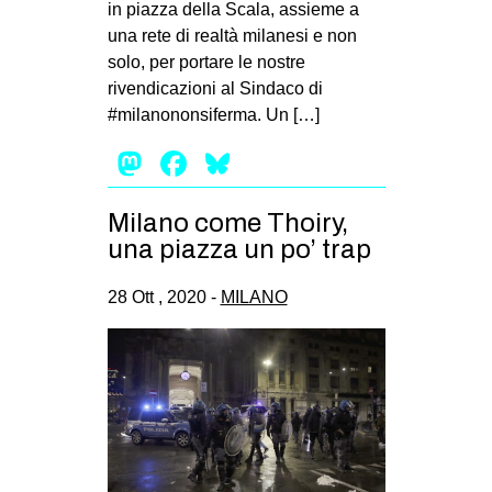
in piazza della Scala, assieme a
EVENTI
una rete di realtà milanesi e non
solo, per portare le nostre
in
rivendicazioni al Sindaco di
#milanononsiferma. Un […]
Fb
Mastodon
Facebook
Bluesky
tw
Milano come Thoiry,
bsky
una piazza un po’ trap
ms
28 Ott , 2020 -
MILANO
SEARCH