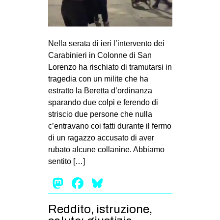
MILANO
MOBILITAZIONI
SPAZI
Nella serata di ieri l’intervento dei
Carabinieri in Colonne di San
SPORT POPOLARE
Lorenzo ha rischiato di tramutarsi in
MOVIMENTI
tragedia con un milite che ha
estratto la Beretta d’ordinanza
AMBIENTE
sparando due colpi e ferendo di
ANTIFASCISMO
striscio due persone che nulla
c’entravano coi fatti durante il fermo
DIRITTO ALL’ABITARE
di un ragazzo accusato di aver
GENERI
rubato alcune collanine. Abbiamo
MIGRAZIONI
sentito […]
PRECARIATO
Mastodon
Facebook
Bluesky
REPRESSIONE
Reddito, istruzione,
STUDENTI