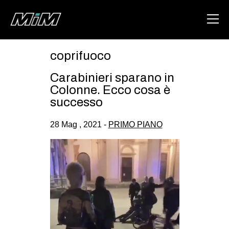
coprifuoco
HOME
Carabinieri sparano in
ABOUT
Colonne. Ecco cosa è
successo
AREA
28 Mag , 2021 -
PRIMO PIANO
DEGENERAZIONE
GAZA FREESTYLE
CSOA LAMBRETTA
MSM
STUDENTI TSUNAMI
ZAM