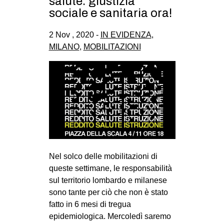
salute: giustizia
CULTURE
sociale e sanitaria ora!
ARTE
2 Nov , 2020 -
IN EVIDENZA
,
CINEMA
MILANO
,
MOBILITAZIONI
MANIFESTI
MUSICA
RECENSIONI
INTERNAZIONALE
AFRICA
AMERICHE
Nel solco delle mobilitazioni di
ESTREMO ORIENTE
queste settimane, le responsabilità
sul territorio lombardo e milanese
EUROPA
sono tante per ciò che non è stato
MEDIO ORIENTE
fatto in 6 mesi di tregua
epidemiologica. Mercoledì saremo
MONDO