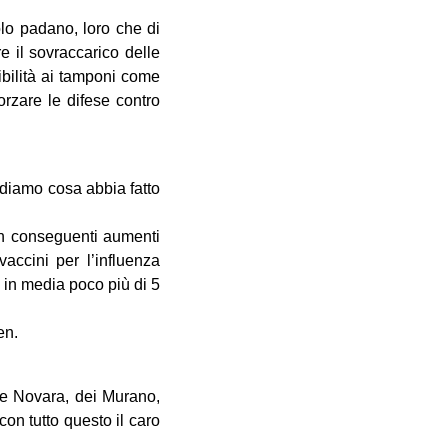
olo padano, loro che di
e il sovraccarico delle
sibilità ai tamponi come
rzare le difese contro
ndiamo cosa abbia fatto
con conseguenti aumenti
accini per l’influenza
 in media poco più di 5
en.
De Novara, dei Murano,
on tutto questo il caro