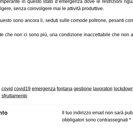
imperante in questo stato d’emergenza dove le restrizioni rig
gere, senza coinvolgere mai le attività produttive.
o questo sono ancora li, seduti sulle comode poltrone, pesanti co
ite che non ci sono più, una condizione inaccettabile che non
on
book
uesky
s
covid
covid19
emergenza
fontana
gestione
lavoratori
lockdow
a
sfruttamento
nto
Il tuo indirizzo email non sarà pub
obbligatori sono contrassegnati
*