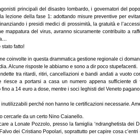
gonisti principali del disastro lombardo, i governatori del pop
a lezione della fase 1: adottando misure preventive per evitar
finanziando i presidi medici di prossimità, la gratuità e l’acces
e mappatura del virus, avranno sicuramente contribuito a raffo
ta…
 stato fatto!
sone coinvolte in questa drammatica gestione regionale ci doma
ia. Alcune risposte le abbiamo e sono a dir poco stupefacenti.
ndette tra ritardi, ritiri, cancellazioni e bandi andati a vuoto 
e riesce a portarsi a casa un numero appena sufficiente di v
fino a 14 euro a dose, mentre i soci leghisti del Veneto pagano
nutilizzabili perché non hanno le certificazioni necessarie. Am
o cercarle da un certo Nino Caianello.
re a Lonate Pozzolo, presso la famiglia ‘ndranghetista dei 
lvo dei Cristiano Popolari, soprattutto per capire cosa c’entri c