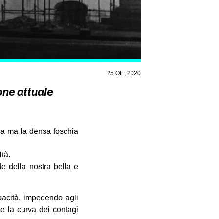
25 Ott , 2020
ione attuale
era ma la densa foschia
ltà.
de della nostra bella e
apacità, impedendo agli
ere la curva dei contagi