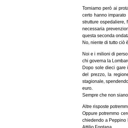
Torniamo però ai prota
certo hanno imparato l
strutture ospedaliere, 
necessaria prevenzion
questa seconda onda
No, niente di tutto ciò è
Noi e i milioni di per
chi governa la Lombard
Dopo sole dieci gare i
del prezzo, la region
stagionale, spendendo 
euro.
Sempre che non siano i
Altre risposte potremm
Oppure potremmo cerca
chiedendo a Peppino Fa
Attilio Fontana.