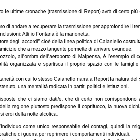
 le ultime cronache (trasmissione di Report) avrà di certo più ch
iamo di andare a recuperare la trasmissione per approfondire il te
onclusioni: Attilio Fontana è la marionetta,
ecutore degli accordi” cioè della linea politica di Caianiello cost
ed amicizie che a mezzo tangente permette di arrivare ovunque.
ozzolo, all’ombra dell’aeroporto di Malpensa, è l’esempio di 
alità organizzata e spartisca il proprio spazio con le famigli
taneità con cui lo stesso Caianello narra a Report la natura del 
enuto, una mentalità radicata in partiti politici e istituzioni.
isposte che ci siamo dati/e, che di certo non corrispondono
 della regione piuttosto predispone il coprifuoco, la nuova dichi
i eroi della notte alcolica.
l’individuo come unico responsabile dei contagi, quindi la mi
 pratiche di guerra per reprimere i comportamenti individuali.