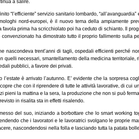
inua a salire.
ito “l’efficiente” servizio sanitario lombardo, “all’avanguardia” 
omologhi nord-europei, è il nuovo tema della ampiamente pre
 favola prima ha scricchiolato poi ha ceduto di schianto. Il prog
convenzionato ha dimostrato tutto il proprio fallimento sulla pel
che nascondeva trent’anni di tagli, ospedali efficienti perché no
n quelli necessari, smantellamento della medicina territoriale, 
dali pubblici, a favore dei privati.
 l’estate è arrivato l’autunno. E’ evidente che la sorpresa cog
copre che con il riprendere di tutte le attività lavorative, di cui 
i pieni la mattina e la sera, la produzione che non si può fermare
visto in risalita sta in effetti risalendo.
messo del suo, iniziando a borbottare che lo smart working togl
etendendo che i lavoratori e le lavoratrici svolgano le proprie m
acere, nascondendosi nella folla e lasciando tutta la patata boll