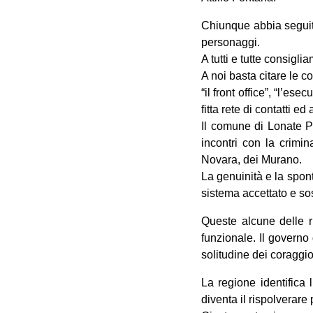
Chiunque abbia seguito
personaggi.
A tutti e tutte consigl
A noi basta citare le c
“il front office”, “l’es
fitta rete di contatti 
Il comune di Lonate P
incontri con la crimin
Novara, dei Murano.
La genuinità e la spon
sistema accettato e sost
Queste alcune delle r
funzionale. Il governo
solitudine dei coraggios
La regione identifica 
diventa il rispolverare