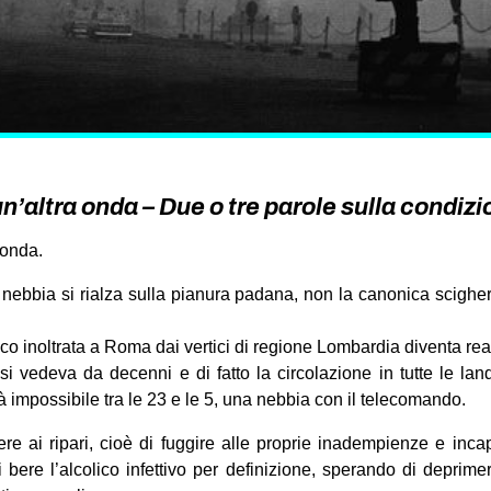
un’altra onda – Due o tre parole sulla condiz
 onda.
 nebbia si rialza sulla pianura padana, non la canonica scigh
oco inoltrata a Roma dai vertici di regione Lombardia diventa rea
 vedeva da decenni e di fatto la circolazione in tutte le lan
à impossibile t
ra le 23 e le 5, una nebbia con il telecomando.
re ai ripari, cioè di fuggire alle proprie inadempienze e inc
di bere l’alcolico infettivo per definizione, sperando di deprim