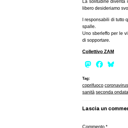
La solitudine diventa 
libero desideriamo svol
I responsabili di tutt
spalle.
Uno sberleffo per le v
di sopportare.
Collettivo ZAM
Mastod
Face
Bl
Tag:
coprifuoco
coronaviru
sanità
seconda ondat
Lascia un comme
Commento
*