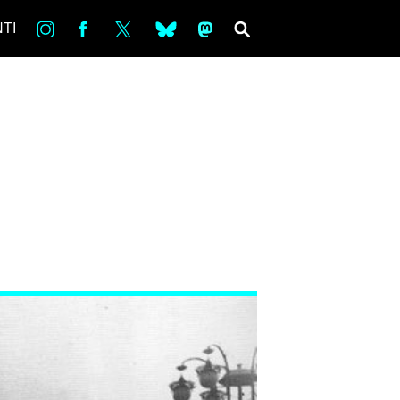
in
Fb
tw
bsky
ms
SEARCH
TI