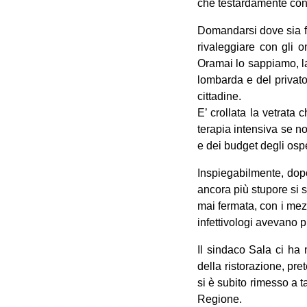
che testardamente cont
Domandarsi dove sia fin
rivaleggiare con gli 
Oramai lo sappiamo, la
lombarda e del privato 
cittadine.
E’ crollata la vetrata 
terapia intensiva se no
e dei budget degli ospe
Inspiegabilmente, dopo
ancora più stupore si s
mai fermata, con i mezz
infettivologi avevano pre
Il sindaco Sala ci ha 
della ristorazione, pr
si è subito rimesso a t
Regione.