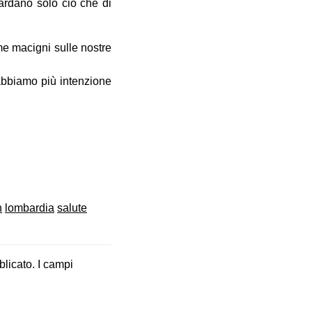
uardano solo ciò che di
me macigni sulle nostre
 abbiamo più intenzione
n
lombardia
salute
blicato.
I campi