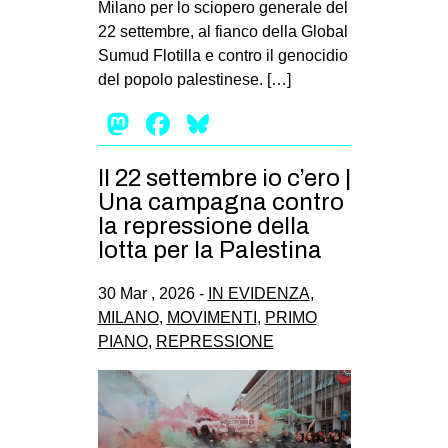
Milano per lo sciopero generale del
EVENTI
22 settembre, al fianco della Global
Sumud Flotilla e contro il genocidio
in
del popolo palestinese. […]
Mastodon
Facebook
Bluesky
Fb
tw
Il 22 settembre io c’ero |
Una campagna contro
bsky
la repressione della
lotta per la Palestina
ms
30 Mar , 2026 -
IN EVIDENZA
,
SEARCH
MILANO
,
MOVIMENTI
,
PRIMO
PIANO
,
REPRESSIONE