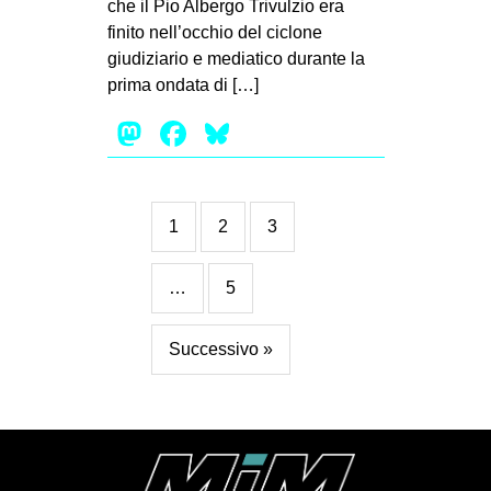
che il Pio Albergo Trivulzio era
finito nell’occhio del ciclone
giudiziario e mediatico durante la
prima ondata di […]
Mastodon
Facebook
Bluesky
1
2
3
…
5
Successivo »