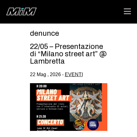
denunce
HOME
22/05 – Presentazione
ABOUT
di “Milano street art” @
Lambretta
AREA
22 Mag , 2026 -
EVENTI
DEGENERAZIONE
GAZA FREESTYLE
CSOA LAMBRETTA
MSM
STUDENTI TSUNAMI
ZAM