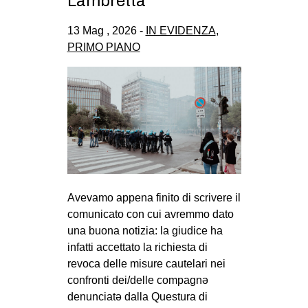
Lambretta
CULTURE
13 Mag , 2026 -
IN EVIDENZA
,
ARTE
PRIMO PIANO
CINEMA
MANIFESTI
MUSICA
RECENSIONI
INTERNAZIONALE
AFRICA
Avevamo appena finito di scrivere il
AMERICHE
comunicato con cui avremmo dato
ESTREMO ORIENTE
una buona notizia: la giudice ha
infatti accettato la richiesta di
EUROPA
revoca delle misure cautelari nei
MEDIO ORIENTE
confronti dei/delle compagnə
denunciatə dalla Questura di
MONDO