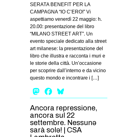
MILANO
SERATA BENEFIT PER LA
CAMPAGNA “IO C’ERO!” Vi
MOBILITAZIONI
aspettiamo venerdì 22 maggio: h.
SPAZI
20.00: presentazione del libro
“MILANO STREET ART”. Un
SPORT POPOLARE
evento speciale dedicato alla street
MOVIMENTI
art milanese: la presentazione del
libro che illustra e racconta i muri e
AMBIENTE
le storie della città. Un’occasione
ANTIFASCISMO
per scoprire dall’interno e da vicino
questo mondo e incontrare i […]
DIRITTO ALL’ABITARE
Mastodon
Facebook
Bluesky
GENERI
MIGRAZIONI
Ancora repressione,
PRECARIATO
ancora sul 22
REPRESSIONE
settembre. Nessunə
sarà solə! | CSA
STUDENTI