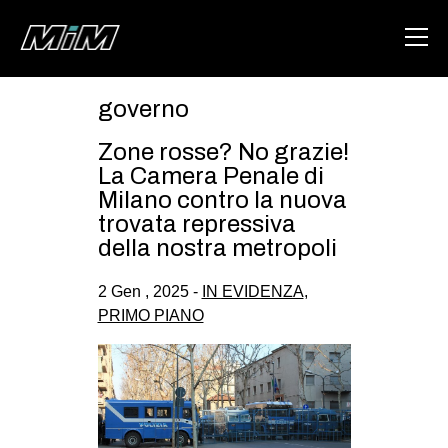
governo
HOME
Zone rosse? No grazie!
ABOUT
La Camera Penale di
Milano contro la nuova
AREA
trovata repressiva
della nostra metropoli
DEGENERAZIONE
GAZA FREESTYLE
2 Gen , 2025 -
IN EVIDENZA
,
PRIMO PIANO
CSOA LAMBRETTA
MSM
STUDENTI TSUNAMI
ZAM