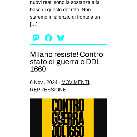
nuovi reati sono la sostanza alla
EVENTI
base di questo decreto. Non
staremo in silenzio di fronte a un
in
[…]
Mastodon
Facebook
Bluesky
Fb
tw
Milano resiste! Contro
stato di guerra e DDL
bsky
1660
ms
6 Nov , 2024 -
MOVIMENTI
,
REPRESSIONE
SEARCH