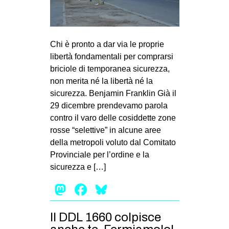
MILANO
MOBILITAZIONI
SPAZI
Chi è pronto a dar via le proprie
libertà fondamentali per comprarsi
SPORT POPOLARE
briciole di temporanea sicurezza,
MOVIMENTI
non merita né la libertà né la
sicurezza. Benjamin Franklin Già il
AMBIENTE
29 dicembre prendevamo parola
ANTIFASCISMO
contro il varo delle cosiddette zone
rosse “selettive” in alcune aree
DIRITTO ALL’ABITARE
della metropoli voluto dal Comitato
GENERI
Provinciale per l’ordine e la
MIGRAZIONI
sicurezza e […]
PRECARIATO
Mastodon
Facebook
Bluesky
REPRESSIONE
Il DDL 1660 colpisce
STUDENTI