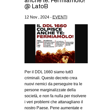
anche te. Fermiamolo!
CULTURE
@ LatoB
ARTE
12 Nov , 2024 -
EVENTI
CINEMA
MANIFESTI
MUSICA
RECENSIONI
INTERNAZIONALE
AFRICA
Per il DDL 1660 siamo tutt3
AMERICHE
criminali. Questo decreto crea
ESTREMO ORIENTE
nuovi nemici da perseguire tra le
persone marginalizzate della
EUROPA
società, e non fa nulla per risolvere
MEDIO ORIENTE
i veri problemi che attanagliano il
nostro Paese. Pene aumentate e
MONDO