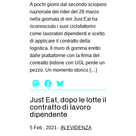
MILANO
A pochi giorni dal secondo sciopero
nazionale dei rider del 26 marzo
MOBILITAZIONI
nella giornata di ieri Just Eat ha
SPAZI
riconosciuto i suoi ciclofattorini
come lavoratori dipendenti e scelto
SPORT POPOLARE
di applicare il contratto della
MOVIMENTI
logistica. Il muro di gomma eretto
dalle piattaforme con la firma del
AMBIENTE
contratto bidone con UGL perde un
ANTIFASCISMO
pezzo. Un momento storico […]
DIRITTO ALL’ABITARE
Mastodon
Facebook
Bluesky
GENERI
Just Eat, dopo le lotte il
MIGRAZIONI
contratto di lavoro
PRECARIATO
dipendente
REPRESSIONE
5 Feb , 2021 -
IN EVIDENZA
STUDENTI