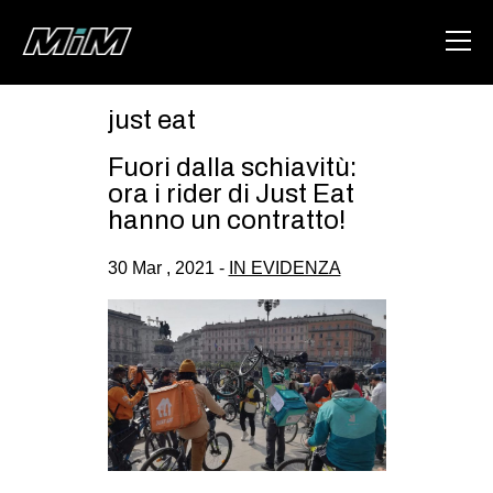
just eat
HOME
Fuori dalla schiavitù:
ABOUT
ora i rider di Just Eat
hanno un contratto!
AREA
30 Mar , 2021 -
IN EVIDENZA
DEGENERAZIONE
GAZA FREESTYLE
CSOA LAMBRETTA
MSM
STUDENTI TSUNAMI
ZAM