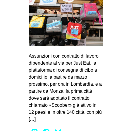
CULTURE
ARTE
CINEMA
MANIFESTI
MUSICA
RECENSIONI
Assunzioni con contratto di lavoro
dipendente al via per Just Eat, la
INTERNAZIONALE
piattaforma di consegna di cibo a
domicilio, a partire da marzo
AFRICA
prossimo, per ora in Lombardia, e a
AMERICHE
partire da Monza, la prima città
ESTREMO ORIENTE
dove sarà adottato il contratto
chiamato «Scoober» già attivo in
EUROPA
12 paesi e in oltre 140 città, con più
MEDIO ORIENTE
[…]
MONDO