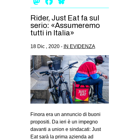
Mastodon
Facebook
Bluesky
EVENTI
Rider, Just Eat fa sul
in
serio: «Assumeremo
tutti in Italia»
Fb
18 Dic , 2020 -
IN EVIDENZA
tw
bsky
ms
SEARCH
Finora era un annuncio di buoni
propositi. Da ieri è un impegno
davanti a union e sindacati: Just
Eat sarà la prima azienda ad