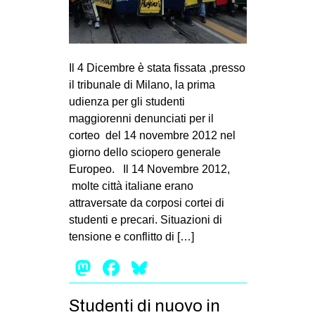
MILANO
MOBILITAZIONI
SPAZI
Il 4 Dicembre è stata fissata ,presso
SPORT POPOLARE
il tribunale di Milano, la prima
udienza per gli studenti
MOVIMENTI
maggiorenni denunciati per il
AMBIENTE
corteo del 14 novembre 2012 nel
giorno dello sciopero generale
ANTIFASCISMO
Europeo. Il 14 Novembre 2012,
DIRITTO ALL’ABITARE
molte città italiane erano
attraversate da corposi cortei di
GENERI
studenti e precari. Situazioni di
MIGRAZIONI
tensione e conflitto di […]
PRECARIATO
Mastodon
Facebook
Bluesky
REPRESSIONE
STUDENTI
Studenti di nuovo in