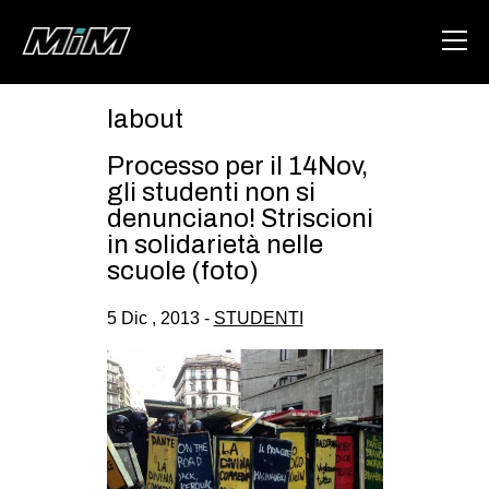
labout
HOME
Processo per il 14Nov,
ABOUT
gli studenti non si
denunciano! Striscioni
AREA
in solidarietà nelle
scuole (foto)
DEGENERAZIONE
GAZA FREESTYLE
5 Dic , 2013 -
STUDENTI
CSOA LAMBRETTA
MSM
STUDENTI TSUNAMI
ZAM