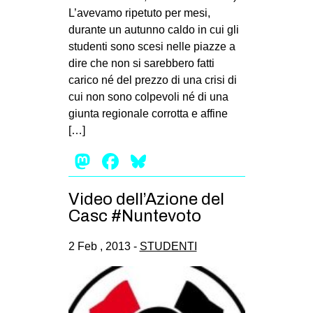
L’avevamo ripetuto per mesi,
EVENTI
durante un autunno caldo in cui gli
studenti sono scesi nelle piazze a
in
dire che non si sarebbero fatti
carico né del prezzo di una crisi di
Fb
cui non sono colpevoli né di una
tw
giunta regionale corrotta e affine
[…]
bsky
Mastodon
Facebook
Bluesky
ms
Video dell’Azione del
SEARCH
Casc #Nuntevoto
2 Feb , 2013 -
STUDENTI