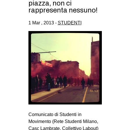
piazza, non ci
CULTURE
rappresenta nessuno!
ARTE
1 Mar , 2013 -
STUDENTI
CINEMA
MANIFESTI
MUSICA
RECENSIONI
INTERNAZIONALE
AFRICA
AMERICHE
ESTREMO ORIENTE
EUROPA
Comunicato di Studenti in
MEDIO ORIENTE
Movimento (Rete Studenti Milano,
MONDO
Casc Lambrate, Collettivo Labout)