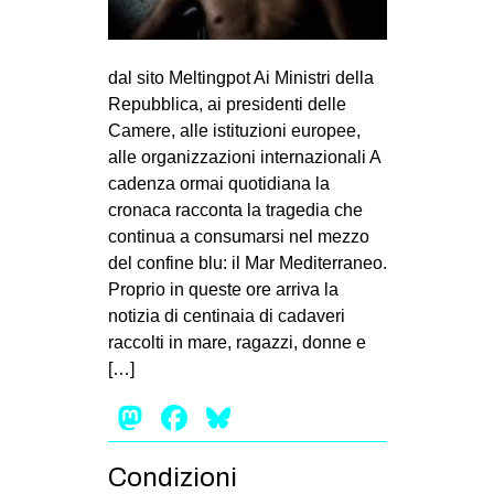
CULTURE
ARTE
dal sito Meltingpot Ai Ministri della
CINEMA
Repubblica, ai presidenti delle
Camere, alle istituzioni europee,
MANIFESTI
alle organizzazioni internazionali A
MUSICA
cadenza ormai quotidiana la
RECENSIONI
cronaca racconta la tragedia che
continua a consumarsi nel mezzo
INTERNAZIONALE
del confine blu: il Mar Mediterraneo.
Proprio in queste ore arriva la
AFRICA
notizia di centinaia di cadaveri
AMERICHE
raccolti in mare, ragazzi, donne e
ESTREMO ORIENTE
[…]
EUROPA
Mastodon
Facebook
Bluesky
MEDIO ORIENTE
Condizioni
MONDO