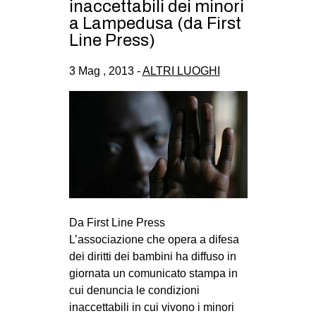
inaccettabili dei minori
EVENTI
a Lampedusa (da First
Line Press)
in
3 Mag , 2013 -
ALTRI LUOGHI
Fb
tw
bsky
ms
SEARCH
Da First Line Press
L’associazione che opera a difesa
dei diritti dei bambini ha diffuso in
giornata un comunicato stampa in
cui denuncia le condizioni
inaccettabili in cui vivono i minori