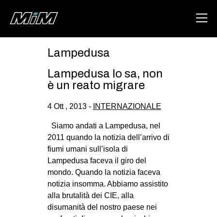
Lampedusa
HOME
Lampedusa lo sa, non
ABOUT
è un reato migrare
AREA
4 Ott , 2013 -
INTERNAZIONALE
DEGENERAZIONE
Siamo andati a Lampedusa, nel
GAZA FREESTYLE
2011 quando la notizia dell’arrivo di
fiumi umani sull’isola di
CSOA LAMBRETTA
Lampedusa faceva il giro del
MSM
mondo. Quando la notizia faceva
notizia insomma. Abbiamo assistito
STUDENTI TSUNAMI
alla brutalità dei CIE, alla
ZAM
disumanità del nostro paese nei