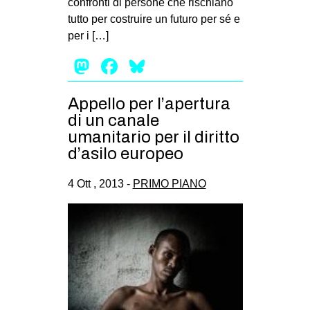
confronti di persone che rischiano
MILANO
tutto per costruire un futuro per sé e
MOBILITAZIONI
per i […]
SPAZI
Mastodon
Facebook
Bluesky
SPORT POPOLARE
Appello per l’apertura
MOVIMENTI
di un canale
AMBIENTE
umanitario per il diritto
d’asilo europeo
ANTIFASCISMO
DIRITTO ALL’ABITARE
4 Ott , 2013 -
PRIMO PIANO
GENERI
MIGRAZIONI
PRECARIATO
REPRESSIONE
STUDENTI