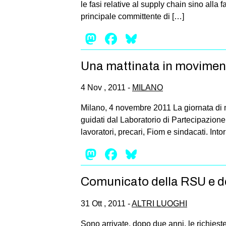
le fasi relative al supply chain sino alla f
principale committente di […]
Mastodon
Facebook
Bluesky
Una mattinata in movime
4 Nov , 2011 -
MILANO
Milano, 4 novembre 2011 La giornata di mo
guidati dal Laboratorio di Partecipazione
lavoratori, precari, Fiom e sindacati. Into
Mastodon
Facebook
Bluesky
Comunicato della RSU e de
31 Ott , 2011 -
ALTRI LUOGHI
Sono arrivate, dopo due anni, le richieste