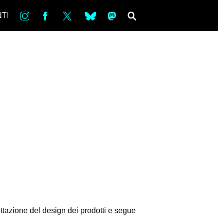
in
Fb
tw
bsky
ms
SEARCH
TI
gettazione del design dei prodotti e segue