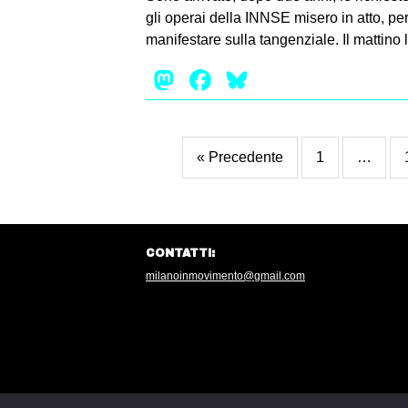
gli operai della INNSE misero in atto, pe
manifestare sulla tangenziale. Il mattino 
Mastodon
Facebook
Bluesky
« Precedente
1
…
CONTATTI:
milanoinmovimento@gmail.com