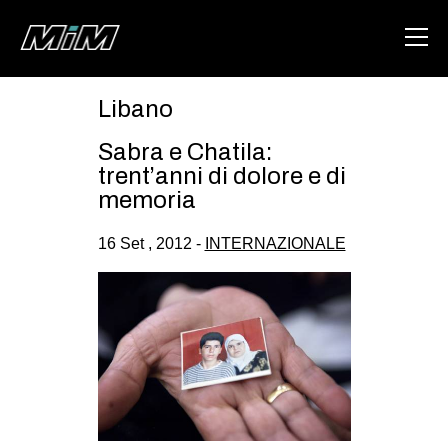
Libano
HOME
Sabra e Chatila:
ABOUT
trent’anni di dolore e di
memoria
AREA
16 Set , 2012 -
INTERNAZIONALE
DEGENERAZIONE
GAZA FREESTYLE
CSOA LAMBRETTA
MSM
STUDENTI TSUNAMI
ZAM