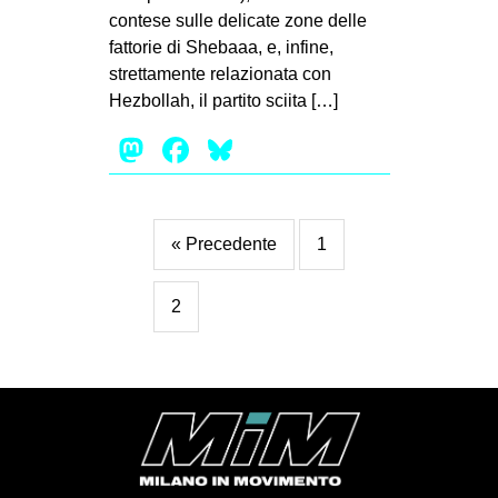
contese sulle delicate zone delle
EVENTI
fattorie di Shebaaa, e, infine,
strettamente relazionata con
in
Hezbollah, il partito sciita […]
Fb
Mastodon
Facebook
Bluesky
tw
bsky
« Precedente
1
ms
2
SEARCH