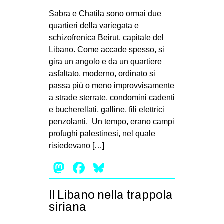
MILANO
Sabra e Chatila sono ormai due
MOBILITAZIONI
quartieri della variegata e
schizofrenica Beirut, capitale del
SPAZI
Libano. Come accade spesso, si
SPORT POPOLARE
gira un angolo e da un quartiere
asfaltato, moderno, ordinato si
MOVIMENTI
passa più o meno improvvisamente
AMBIENTE
a strade sterrate, condomini cadenti
e bucherellati, galline, fili elettrici
ANTIFASCISMO
penzolanti. Un tempo, erano campi
DIRITTO ALL’ABITARE
profughi palestinesi, nel quale
GENERI
risiedevano […]
MIGRAZIONI
Mastodon
Facebook
Bluesky
PRECARIATO
Il Libano nella trappola
REPRESSIONE
siriana
STUDENTI