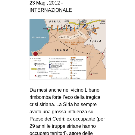
23 Mag , 2012 -
CULTURE
INTERNAZIONALE
ARTE
CINEMA
MANIFESTI
MUSICA
RECENSIONI
INTERNAZIONALE
AFRICA
Da mesi anche nel vicino Libano
AMERICHE
rimbomba forte l’eco della tragica
ESTREMO ORIENTE
crisi siriana. La Siria ha sempre
EUROPA
avuto una grossa influenza sul
Paese dei Cedri: ex occupante (per
MEDIO ORIENTE
29 anni le truppe siriane hanno
MONDO
occupato territori), attore delle