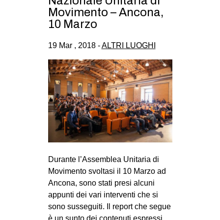
Nazionale Unitaria di
CULTURE
Movimento – Ancona,
10 Marzo
ARTE
CINEMA
19 Mar , 2018 -
ALTRI LUOGHI
MANIFESTI
MUSICA
RECENSIONI
INTERNAZIONALE
AFRICA
AMERICHE
Durante l’Assemblea Unitaria di
ESTREMO ORIENTE
Movimento svoltasi il 10 Marzo ad
EUROPA
Ancona, sono stati presi alcuni
appunti dei vari interventi che si
MEDIO ORIENTE
sono susseguiti. Il report che segue
MONDO
è un sunto dei contenuti espressi,