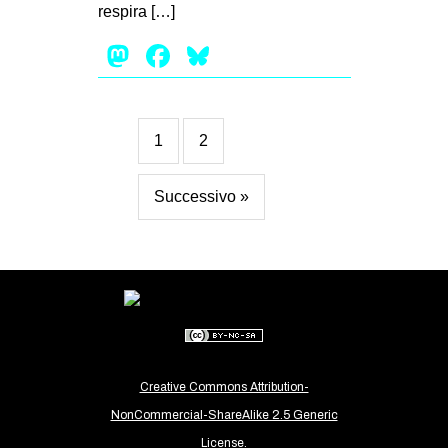
respira […]
Mastodon
Facebook
Bluesky
1
2
Successivo »
Creative Commons Attribution-
NonCommercial-ShareAlike 2.5 Generic
License.