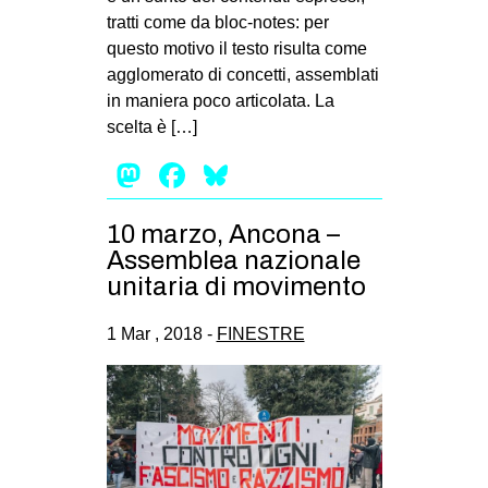
tratti come da bloc-notes: per
EVENTI
questo motivo il testo risulta come
agglomerato di concetti, assemblati
in
in maniera poco articolata. La
Fb
scelta è […]
Mastodon
Facebook
Bluesky
tw
bsky
10 marzo, Ancona –
Assemblea nazionale
ms
unitaria di movimento
SEARCH
1 Mar , 2018 -
FINESTRE