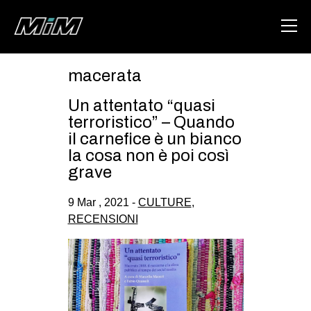
macerata
HOME
Un attentato “quasi
ABOUT
terroristico” – Quando
il carnefice è un bianco
AREA
la cosa non è poi così
grave
DEGENERAZIONE
GAZA FREESTYLE
9 Mar , 2021 -
CULTURE
,
RECENSIONI
CSOA LAMBRETTA
MSM
STUDENTI TSUNAMI
ZAM