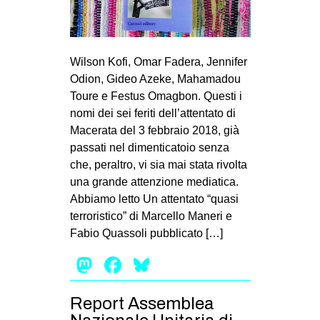
MILANO
MOBILITAZIONI
SPAZI
Wilson Kofi, Omar Fadera, Jennifer
Odion, Gideo Azeke, Mahamadou
SPORT POPOLARE
Toure e Festus Omagbon. Questi i
MOVIMENTI
nomi dei sei feriti dell’attentato di
Macerata del 3 febbraio 2018, già
AMBIENTE
passati nel dimenticatoio senza
ANTIFASCISMO
che, peraltro, vi sia mai stata rivolta
una grande attenzione mediatica.
DIRITTO ALL’ABITARE
Abbiamo letto Un attentato “quasi
GENERI
terroristico” di Marcello Maneri e
MIGRAZIONI
Fabio Quassoli pubblicato […]
PRECARIATO
Mastodon
Facebook
Bluesky
REPRESSIONE
Report Assemblea
STUDENTI