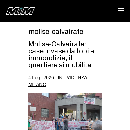
molise-calvairate
HOME
Molise-Calvairate:
ABOUT
case invase da topi e
immondizia, il
AREA
quartiere si mobilita
DEGENERAZIONE
4 Lug , 2026 -
IN EVIDENZA
,
GAZA FREESTYLE
MILANO
CSOA LAMBRETTA
MSM
STUDENTI TSUNAMI
ZAM