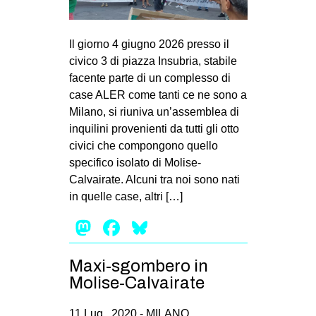
MILANO
MOBILITAZIONI
Il giorno 4 giugno 2026 presso il
SPAZI
civico 3 di piazza Insubria, stabile
facente parte di un complesso di
SPORT POPOLARE
case ALER come tanti ce ne sono a
MOVIMENTI
Milano, si riuniva un’assemblea di
inquilini provenienti da tutti gli otto
AMBIENTE
civici che compongono quello
ANTIFASCISMO
specifico isolato di Molise-
Calvairate. Alcuni tra noi sono nati
DIRITTO ALL’ABITARE
in quelle case, altri […]
GENERI
Mastodon
Facebook
Bluesky
MIGRAZIONI
PRECARIATO
Maxi-sgombero in
REPRESSIONE
Molise-Calvairate
STUDENTI
11 Lug , 2020 -
MILANO