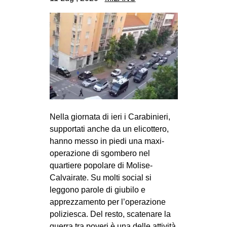
CULTURE
ARTE
CINEMA
MANIFESTI
MUSICA
RECENSIONI
INTERNAZIONALE
Nella giornata di ieri i Carabinieri,
supportati anche da un elicottero,
AFRICA
hanno messo in piedi una maxi-
AMERICHE
operazione di sgombero nel
quartiere popolare di Molise-
ESTREMO ORIENTE
Calvairate. Su molti social si
EUROPA
leggono parole di giubilo e
apprezzamento per l’operazione
MEDIO ORIENTE
poliziesca. Del resto, scatenare la
MONDO
guerra tra poveri è una delle attività