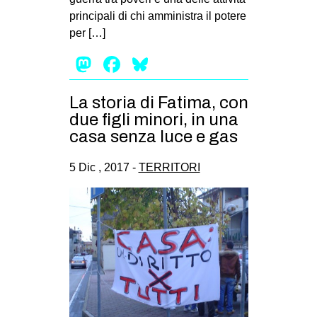
principali di chi amministra il potere
EVENTI
per […]
in
Mastodon
Facebook
Bluesky
Fb
La storia di Fatima, con
tw
due figli minori, in una
casa senza luce e gas
bsky
5 Dic , 2017 -
TERRITORI
ms
SEARCH