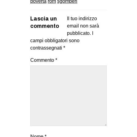
povertà
rom
sgomberi
Lascia un
Il tuo indirizzo
commento
email non sarà
pubblicato.
I
campi obbligatori sono
contrassegnati
*
Commento
*
Nome
*