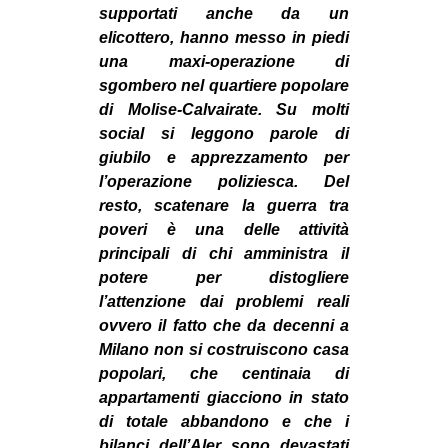
MILANO
supportati anche da un
elicottero, hanno messo in piedi
MOBILITAZIONI
una maxi-operazione di
SPAZI
sgombero nel quartiere popolare
di Molise-Calvairate. Su molti
SPORT POPOLARE
social si leggono parole di
MOVIMENTI
giubilo e apprezzamento per
l’operazione poliziesca. Del
AMBIENTE
resto, scatenare la guerra tra
ANTIFASCISMO
poveri è una delle attività
principali di chi amministra il
DIRITTO ALL’ABITARE
potere per distogliere
GENERI
l’attenzione dai problemi reali
MIGRAZIONI
ovvero il fatto che da decenni a
Milano non si costruiscono casa
PRECARIATO
popolari, che centinaia di
REPRESSIONE
appartamenti giacciono in stato
di totale abbandono e che i
STUDENTI
bilanci dell’Aler sono devastati