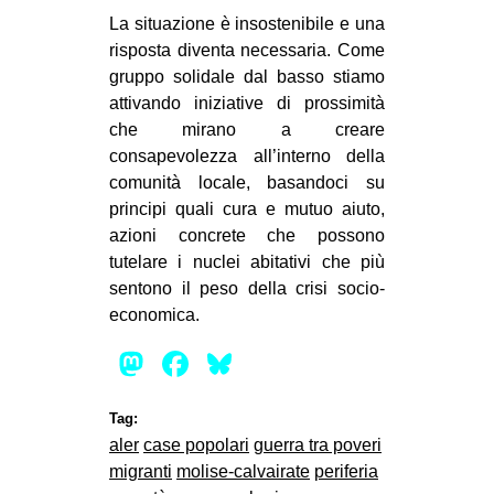
La situazione è insostenibile e una
risposta diventa necessaria. Come
gruppo solidale dal basso stiamo
attivando iniziative di prossimità
che mirano a creare
consapevolezza all’interno della
comunità locale, basandoci su
principi quali cura e mutuo aiuto,
azioni concrete che possono
tutelare i nuclei abitativi che più
sentono il peso della crisi socio-
economica.
Mastodon
Facebook
Bluesky
Tag:
aler
case popolari
guerra tra poveri
migranti
molise-calvairate
periferia