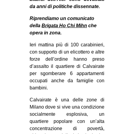
CULTURE
da anni di politiche dissennate.
ARTE
Riprendiamo un comunicato
della
Brigata Ho Chi Mihn
che
CINEMA
opera in zona.
MANIFESTI
Ieri mattina più di 100 carabinieri,
MUSICA
con supporto di un elicottero e altre
RECENSIONI
forze dell’ordine hanno preso
d’assalto il quartiere di Calvairate
INTERNAZIONALE
per sgomberare 6 appartamenti
AFRICA
occupati anche da famiglie con
bambini.
AMERICHE
ESTREMO ORIENTE
Calvairate è una delle zone di
Milano dove si vive una condizione
EUROPA
socialmente esplosiva, un
MEDIO ORIENTE
quartiere popolare con un’alta
concentrazione di povertà,
MONDO