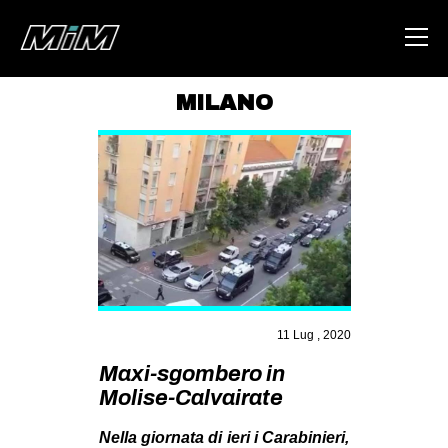
MILANO
HOME
ABOUT
AREA
DEGENERAZIONE
GAZA FREESTYLE
CSOA LAMBRETTA
11 Lug , 2020
MSM
Maxi-sgombero in
STUDENTI TSUNAMI
Molise-Calvairate
ZAM
Nella giornata di ieri i Carabinieri,