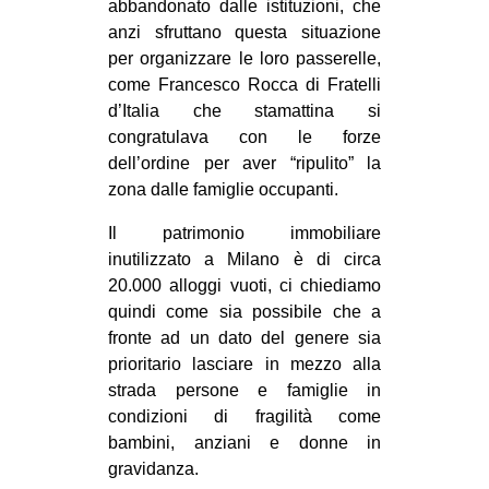
abbandonato dalle istituzioni, che
EVENTI
anzi sfruttano questa situazione
per organizzare le loro passerelle,
in
come Francesco Rocca di Fratelli
d’Italia che stamattina si
Fb
congratulava con le forze
dell’ordine per aver “ripulito” la
tw
zona dalle famiglie occupanti.
bsky
Il patrimonio immobiliare
inutilizzato a Milano è di circa
ms
20.000 alloggi vuoti, ci chiediamo
quindi come sia possibile che a
SEARCH
fronte ad un dato del genere sia
prioritario lasciare in mezzo alla
strada persone e famiglie in
condizioni di fragilità come
bambini, anziani e donne in
gravidanza.