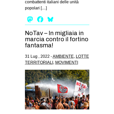
combattenti italiani delle unità
EVENTI
popolari […]
Mastodon
Facebook
Bluesky
in
Fb
NoTav – In migliaia in
marcia contro il fortino
tw
fantasma!
bsky
31 Lug , 2022 -
AMBIENTE
,
LOTTE
TERRITORIALI
,
MOVIMENTI
ms
SEARCH