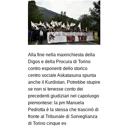
CULTURE
ARTE
CINEMA
MANIFESTI
MUSICA
RECENSIONI
Alla fine nella maxinchiesta della
Digos e della Procura di Torino
INTERNAZIONALE
contro esponenti dello storico
centro sociale Askatasuna spunta
AFRICA
anche il Kurdistan. Potrebbe stupire
AMERICHE
se non si tenesse conto dei
ESTREMO ORIENTE
precedenti giudiziari nel capoluogo
piemontese: la pm Manuela
EUROPA
Pedrotta è la stessa che trascinò di
MEDIO ORIENTE
fronte al Tribunale di Sorveglianza
di Torino cinque ex
MONDO