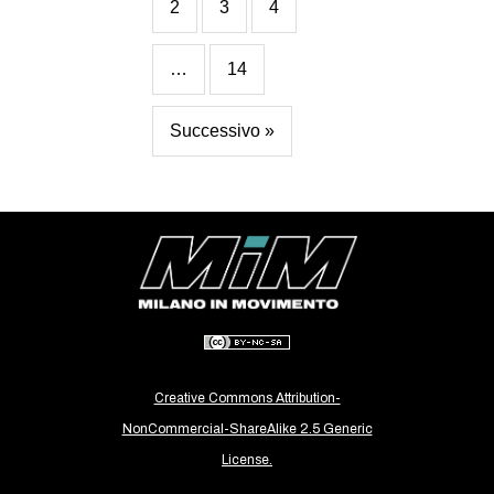
2
3
4
…
14
Successivo »
Creative Commons Attribution-
NonCommercial-ShareAlike 2.5 Generic
License.