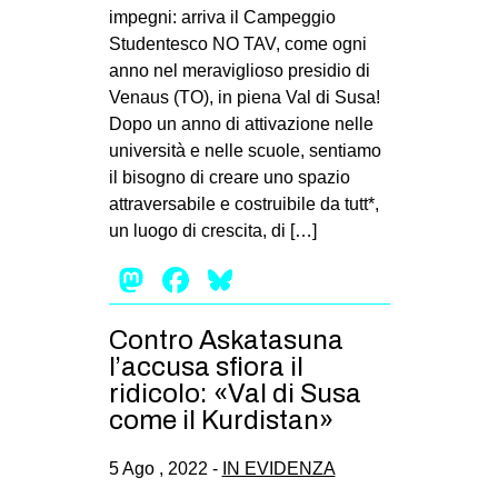
MILANO
impegni: arriva il Campeggio
Studentesco NO TAV, come ogni
MOBILITAZIONI
anno nel meraviglioso presidio di
SPAZI
Venaus (TO), in piena Val di Susa!
Dopo un anno di attivazione nelle
SPORT POPOLARE
università e nelle scuole, sentiamo
MOVIMENTI
il bisogno di creare uno spazio
attraversabile e costruibile da tutt*,
AMBIENTE
un luogo di crescita, di […]
ANTIFASCISMO
Mastodon
Facebook
Bluesky
DIRITTO ALL’ABITARE
GENERI
Contro Askatasuna
MIGRAZIONI
l’accusa sfiora il
ridicolo: «Val di Susa
PRECARIATO
come il Kurdistan»
REPRESSIONE
5 Ago , 2022 -
IN EVIDENZA
STUDENTI