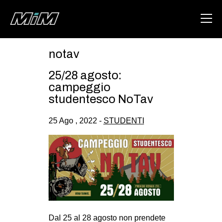
notav
HOME
25/28 agosto:
ABOUT
campeggio
studentesco NoTav
AREA
25 Ago , 2022 -
STUDENTI
DEGENERAZIONE
GAZA FREESTYLE
CSOA LAMBRETTA
MSM
STUDENTI TSUNAMI
ZAM
Dal 25 al 28 agosto non prendete