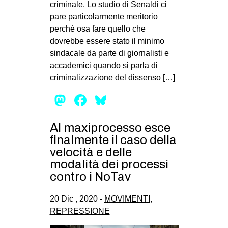
criminale. Lo studio di Senaldi ci
EVENTI
pare particolarmente meritorio
perché osa fare quello che
in
dovrebbe essere stato il minimo
sindacale da parte di giornalisti e
Fb
accademici quando si parla di
criminalizzazione del dissenso […]
tw
Mastodon
Facebook
Bluesky
bsky
Al maxiprocesso esce
ms
finalmente il caso della
velocità e delle
SEARCH
modalità dei processi
contro i NoTav
20 Dic , 2020 -
MOVIMENTI
,
REPRESSIONE