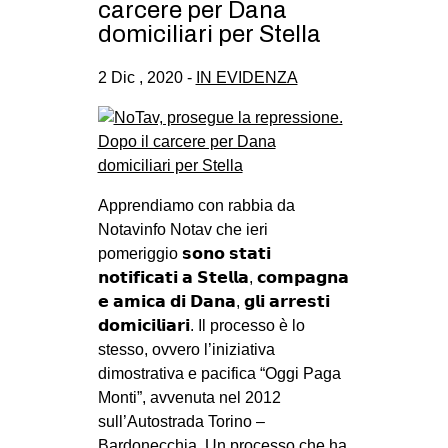
carcere per Dana
domiciliari per Stella
2 Dic , 2020 -
IN EVIDENZA
Apprendiamo con rabbia da
Notavinfo Notav che ieri
pomeriggio 𝘀𝗼𝗻𝗼 𝘀𝘁𝗮𝘁𝗶
𝗻𝗼𝘁𝗶𝗳𝗶𝗰𝗮𝘁𝗶 𝗮 𝗦𝘁𝗲𝗹𝗹𝗮, 𝗰𝗼𝗺𝗽𝗮𝗴𝗻𝗮
𝗲 𝗮𝗺𝗶𝗰𝗮 𝗱𝗶 𝗗𝗮𝗻𝗮, 𝗴𝗹𝗶 𝗮𝗿𝗿𝗲𝘀𝘁𝗶
𝗱𝗼𝗺𝗶𝗰𝗶𝗹𝗶𝗮𝗿𝗶. Il processo è lo
stesso, ovvero l’iniziativa
dimostrativa e pacifica “Oggi Paga
Monti”, avvenuta nel 2012
sull’Autostrada Torino –
Bardonecchia. Un processo che ha