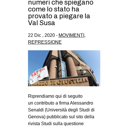
numeri che spiegano
CULTURE
come lo stato ha
provato a piegare la
ARTE
Val Susa
CINEMA
MANIFESTI
22 Dic , 2020 -
MOVIMENTI
,
REPRESSIONE
MUSICA
RECENSIONI
INTERNAZIONALE
AFRICA
AMERICHE
ESTREMO ORIENTE
Riprendiamo qui di seguito
un contributo a firma Alessandro
EUROPA
Senaldi (Università degli Studi di
MEDIO ORIENTE
Genova) pubblicato sul sito della
rivista Studi sulla questione
MONDO