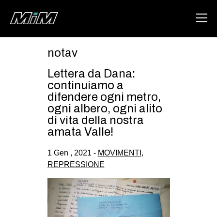
notav
HOME
Lettera da Dana:
ABOUT
continuiamo a
difendere ogni metro,
AREA
ogni albero, ogni alito
di vita della nostra
DEGENERAZIONE
amata Valle!
GAZA FREESTYLE
1 Gen , 2021 -
MOVIMENTI
,
CSOA LAMBRETTA
REPRESSIONE
MSM
STUDENTI TSUNAMI
ZAM