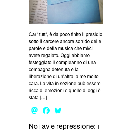
MILANO
MOBILITAZIONI
SPAZI
SPORT POPOLARE
Car* tutt*, è da poco finito il presidio
sotto il carcere ancora sorrido delle
MOVIMENTI
parole e della musica che mi/ci
AMBIENTE
avete regalato. Oggi abbiamo
festeggiato il compleanno di una
ANTIFASCISMO
compagna detenuta e la
DIRITTO ALL’ABITARE
liberazione di un’altra, a me molto
cara. La vita in sezione può essere
GENERI
ricca di emozioni e quello di oggi è
MIGRAZIONI
stata […]
PRECARIATO
Mastodon
Facebook
Bluesky
REPRESSIONE
STUDENTI
NoTav e repressione: i