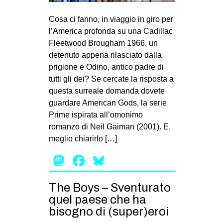
MILANO
Cosa ci fanno, in viaggio in giro per
MOBILITAZIONI
l’America profonda su una Cadillac
SPAZI
Fleetwood Brougham 1966, un
detenuto appena rilasciato dalla
SPORT POPOLARE
prigione e Odino, antico padre di
MOVIMENTI
tutti gli dei? Se cercate la risposta a
questa surreale domanda dovete
AMBIENTE
guardare American Gods, la serie
ANTIFASCISMO
Prime ispirata all’omonimo
romanzo di Neil Gaiman (2001). E,
DIRITTO ALL’ABITARE
meglio chiarirlo […]
GENERI
Mastodon
Facebook
Bluesky
MIGRAZIONI
PRECARIATO
The Boys – Sventurato
REPRESSIONE
quel paese che ha
bisogno di (super)eroi
STUDENTI