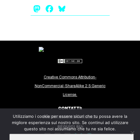
Mastodon
Facebook
Bluesky
EVENTI
in
Fb
tw
bsky
Creative Commons Attribution-
ms
NonCommercial-ShareAlike 2.5 Generic
SEARCH
License.
CONTATTI:
Utilizziamo i cookie per essere sicuri che tu possa avere la
milanoinmovimento@gmail.com
migliore esperienza sul nostro sito. Se continui ad utilizzare
SEGUICI SU:
questo sito noi assumiamo che tu ne sia felice.