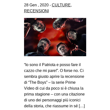
CULTURE
28 Gen , 2020 -
CULTURE
,
RECENSIONI
ARTE
CINEMA
MANIFESTI
MUSICA
RECENSIONI
INTERNAZIONALE
“Io sono il Patriota e posso fare il
AFRICA
cazzo che mi pare!”. O forse no. Ci
AMERICHE
sembra giusto aprire la recensione
ESTREMO ORIENTE
di “The Boys” – la serie Prime
Video di cui da poco si è chiusa la
EUROPA
prima stagione – con una citazione
MEDIO ORIENTE
di uno dei personaggi più iconici
della storia, che riassume in sé […]
MONDO