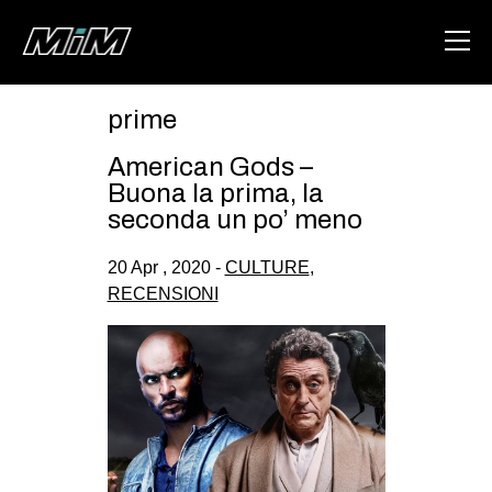
prime
HOME
American Gods –
ABOUT
Buona la prima, la
seconda un po’ meno
AREA
20 Apr , 2020 -
CULTURE
,
DEGENERAZIONE
RECENSIONI
GAZA FREESTYLE
CSOA LAMBRETTA
MSM
STUDENTI TSUNAMI
ZAM