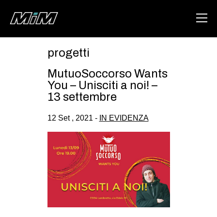
progetti
HOME
MutuoSoccorso Wants
ABOUT
You – Unisciti a noi! –
13 settembre
AREA
12 Set , 2021 -
IN EVIDENZA
DEGENERAZIONE
GAZA FREESTYLE
CSOA LAMBRETTA
MSM
STUDENTI TSUNAMI
ZAM