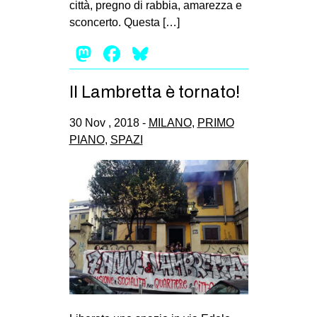
città, pregno di rabbia, amarezza e
EVENTI
sconcerto. Questa […]
Mastodon
Facebook
Bluesky
in
Fb
Il Lambretta è tornato!
tw
30 Nov , 2018 -
MILANO
,
PRIMO
PIANO
,
SPAZI
bsky
ms
SEARCH