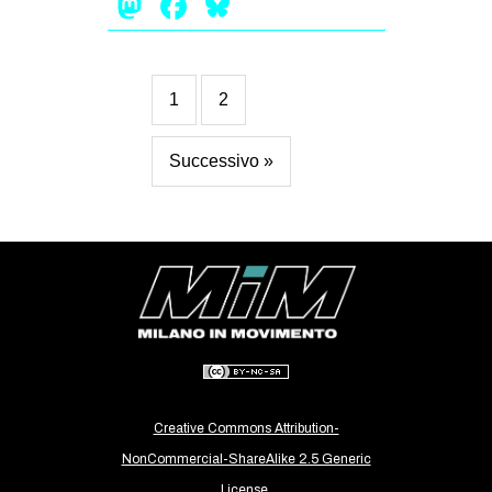
Mastodon
Facebook
Bluesky
1
2
Successivo »
Creative Commons Attribution-
NonCommercial-ShareAlike 2.5 Generic
License.