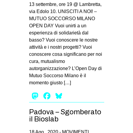
MILANO
13 settembre, ore 19 @ Lambretta,
via Edolo 10. UNISCITI A NOI! –
MOBILITAZIONI
MUTUO SOCCORSO MILANO
SPAZI
OPEN DAY Vuoi unirti a un
esperienza di solidarietà dal
SPORT POPOLARE
basso? Vuoi conoscere le nostre
MOVIMENTI
attività e i nostri progetti? Vuoi
conoscere cosa significano per noi
AMBIENTE
cura, mutualismo
ANTIFASCISMO
autorganizzazione? L’Open Day di
Mutuo Soccorso Milano è il
DIRITTO ALL’ABITARE
momento giusto […]
GENERI
Mastodon
Facebook
Bluesky
MIGRAZIONI
PRECARIATO
Padova – Sgomberato
REPRESSIONE
il Bioslab
STUDENTI
18 Ago , 2020 -
MOVIMENTI
,