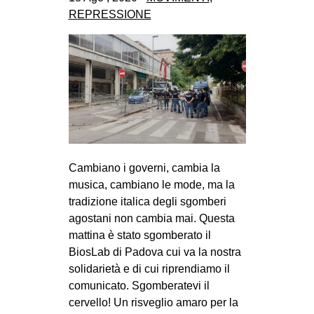
CULTURE
REPRESSIONE
ARTE
CINEMA
MANIFESTI
MUSICA
RECENSIONI
INTERNAZIONALE
Cambiano i governi, cambia la
musica, cambiano le mode, ma la
AFRICA
tradizione italica degli sgomberi
AMERICHE
agostani non cambia mai. Questa
ESTREMO ORIENTE
mattina è stato sgomberato il
BiosLab di Padova cui va la nostra
EUROPA
solidarietà e di cui riprendiamo il
MEDIO ORIENTE
comunicato. Sgomberatevi il
cervello! Un risveglio amaro per la
MONDO