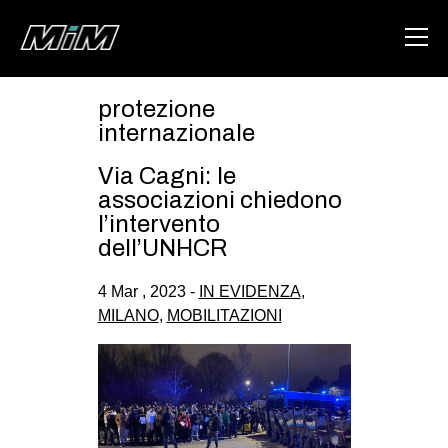
protezione
HOME
internazionale
ABOUT
Via Cagni: le
associazioni chiedono
AREA
l’intervento
dell’UNHCR
DEGENERAZIONE
GAZA FREESTYLE
4 Mar , 2023 -
IN EVIDENZA
,
MILANO
,
MOBILITAZIONI
CSOA LAMBRETTA
MSM
STUDENTI TSUNAMI
ZAM