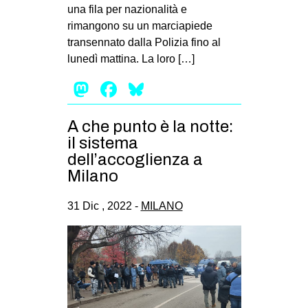
una fila per nazionalità e
EVENTI
rimangono su un marciapiede
transennato dalla Polizia fino al
in
lunedì mattina. La loro […]
Fb
Mastodon
Facebook
Bluesky
tw
A che punto è la notte:
il sistema
bsky
dell’accoglienza a
ms
Milano
SEARCH
31 Dic , 2022 -
MILANO