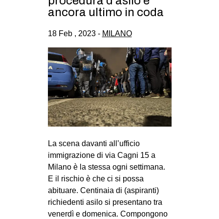
procedura d’asilo è
CULTURE
ancora ultimo in coda
ARTE
18 Feb , 2023 -
MILANO
CINEMA
MANIFESTI
MUSICA
RECENSIONI
INTERNAZIONALE
AFRICA
La scena davanti all’ufficio
AMERICHE
immigrazione di via Cagni 15 a
ESTREMO ORIENTE
Milano è la stessa ogni settimana.
E il rischio è che ci si possa
EUROPA
abituare. Centinaia di (aspiranti)
MEDIO ORIENTE
richiedenti asilo si presentano tra
MONDO
venerdì e domenica. Compongono