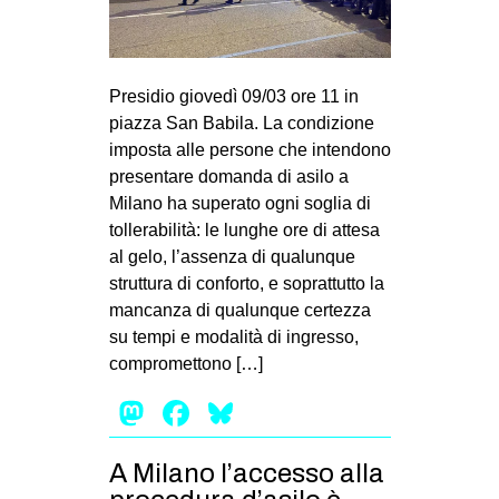
MILANO
MOBILITAZIONI
SPAZI
Presidio giovedì 09/03 ore 11 in
piazza San Babila. La condizione
SPORT POPOLARE
imposta alle persone che intendono
MOVIMENTI
presentare domanda di asilo a
Milano ha superato ogni soglia di
AMBIENTE
tollerabilità: le lunghe ore di attesa
ANTIFASCISMO
al gelo, l’assenza di qualunque
struttura di conforto, e soprattutto la
DIRITTO ALL’ABITARE
mancanza di qualunque certezza
GENERI
su tempi e modalità di ingresso,
MIGRAZIONI
compromettono […]
PRECARIATO
Mastodon
Facebook
Bluesky
REPRESSIONE
A Milano l’accesso alla
STUDENTI