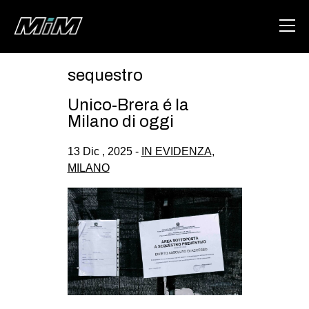
sequestro
HOME
Unico-Brera é la
ABOUT
Milano di oggi
AREA
13 Dic , 2025 -
IN EVIDENZA
,
MILANO
DEGENERAZIONE
GAZA FREESTYLE
CSOA LAMBRETTA
MSM
STUDENTI TSUNAMI
ZAM