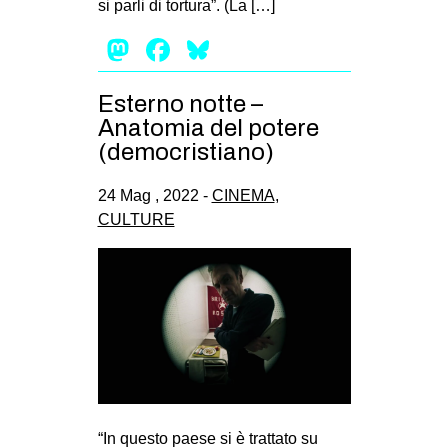
si parli di tortura”. (La […]
EVENTI
Mastodon
Facebook
Bluesky
in
Esterno notte –
Fb
Anatomia del potere
(democristiano)
tw
24 Mag , 2022 -
CINEMA
,
bsky
CULTURE
ms
SEARCH
“In questo paese si è trattato su