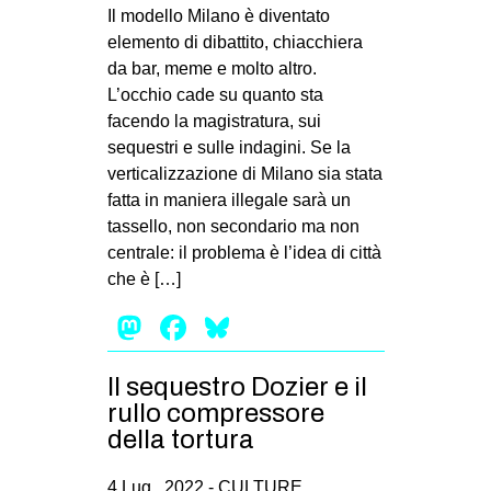
MILANO
Il modello Milano è diventato
elemento di dibattito, chiacchiera
MOBILITAZIONI
da bar, meme e molto altro.
SPAZI
L’occhio cade su quanto sta
facendo la magistratura, sui
SPORT POPOLARE
sequestri e sulle indagini. Se la
MOVIMENTI
verticalizzazione di Milano sia stata
fatta in maniera illegale sarà un
AMBIENTE
tassello, non secondario ma non
ANTIFASCISMO
centrale: il problema è l’idea di città
che è […]
DIRITTO ALL’ABITARE
Mastodon
Facebook
Bluesky
GENERI
MIGRAZIONI
Il sequestro Dozier e il
PRECARIATO
rullo compressore
REPRESSIONE
della tortura
STUDENTI
4 Lug , 2022 -
CULTURE
,