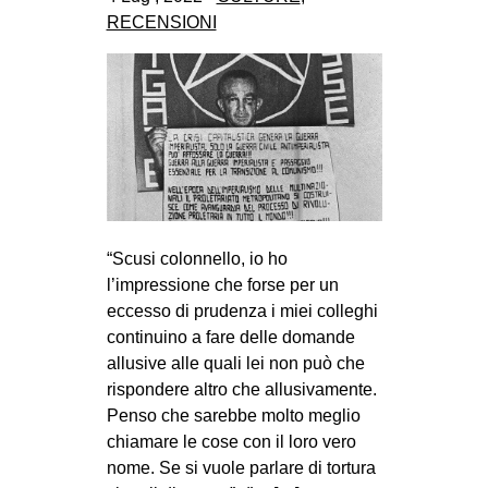
CULTURE
RECENSIONI
ARTE
CINEMA
MANIFESTI
MUSICA
RECENSIONI
INTERNAZIONALE
“Scusi colonnello, io ho
l’impressione che forse per un
AFRICA
eccesso di prudenza i miei colleghi
AMERICHE
continuino a fare delle domande
ESTREMO ORIENTE
allusive alle quali lei non può che
rispondere altro che allusivamente.
EUROPA
Penso che sarebbe molto meglio
MEDIO ORIENTE
chiamare le cose con il loro vero
nome. Se si vuole parlare di tortura
MONDO