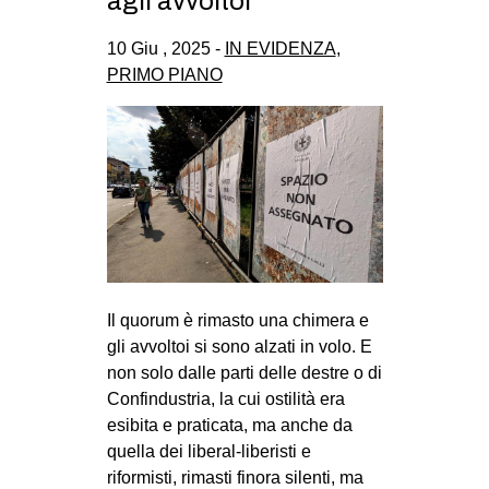
agli avvoltoi
CULTURE
10 Giu , 2025 -
IN EVIDENZA
,
ARTE
PRIMO PIANO
CINEMA
MANIFESTI
MUSICA
RECENSIONI
INTERNAZIONALE
AFRICA
Il quorum è rimasto una chimera e
AMERICHE
gli avvoltoi si sono alzati in volo. E
ESTREMO ORIENTE
non solo dalle parti delle destre o di
Confindustria, la cui ostilità era
EUROPA
esibita e praticata, ma anche da
MEDIO ORIENTE
quella dei liberal-liberisti e
MONDO
riformisti, rimasti finora silenti, ma