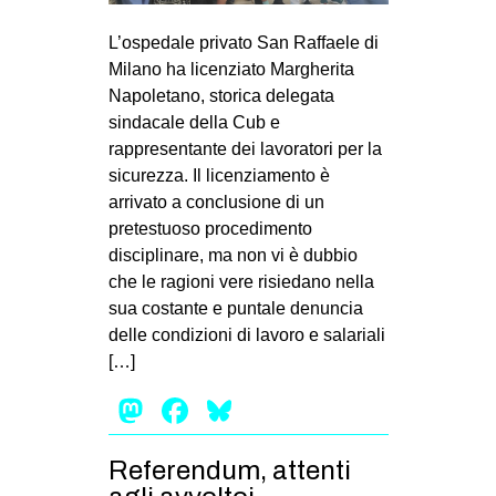
MILANO
L’ospedale privato San Raffaele di
MOBILITAZIONI
Milano ha licenziato Margherita
SPAZI
Napoletano, storica delegata
sindacale della Cub e
SPORT POPOLARE
rappresentante dei lavoratori per la
MOVIMENTI
sicurezza. Il licenziamento è
arrivato a conclusione di un
AMBIENTE
pretestuoso procedimento
ANTIFASCISMO
disciplinare, ma non vi è dubbio
che le ragioni vere risiedano nella
DIRITTO ALL’ABITARE
sua costante e puntale denuncia
GENERI
delle condizioni di lavoro e salariali
MIGRAZIONI
[…]
PRECARIATO
Mastodon
Facebook
Bluesky
REPRESSIONE
Referendum, attenti
STUDENTI