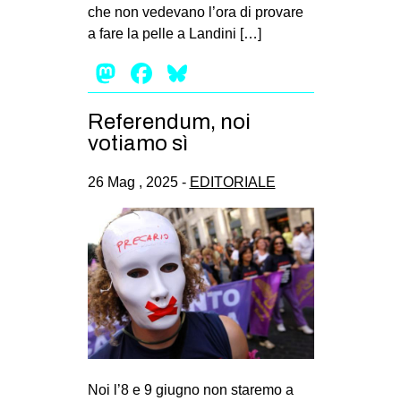
che non vedevano l’ora di provare
EVENTI
a fare la pelle a Landini […]
in
Mastodon
Facebook
Bluesky
Fb
Referendum, noi
votiamo sì
tw
26 Mag , 2025 -
EDITORIALE
bsky
ms
SEARCH
Noi l’8 e 9 giugno non staremo a