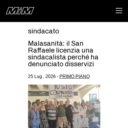
sindacato
HOME
Malasanità: il San
ABOUT
Raffaele licenzia una
sindacalista perché ha
AREA
denunciato disservizi
DEGENERAZIONE
25 Lug , 2026 -
PRIMO PIANO
GAZA FREESTYLE
CSOA LAMBRETTA
MSM
STUDENTI TSUNAMI
ZAM