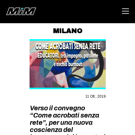
MILANO
HOME
ABOUT
AREA
DEGENERAZIONE
GAZA FREESTYLE
CSOA LAMBRETTA
11 Ott , 2019
MSM
Verso il convegno
“Come acrobati senza
STUDENTI TSUNAMI
rete”, per una nuova
ZAM
coscienza del