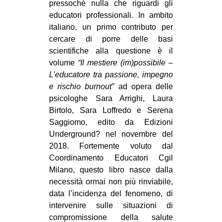
pressoché nulla che riguardi gli
CULTURE
educatori professionali. In ambito
ARTE
italiano, un primo contributo per
cercare di porre delle basi
CINEMA
scientifiche alla questione è il
MANIFESTI
volume
“Il mestiere (im)possibile –
L’educatore tra passione, impegno
MUSICA
e rischio burnout”
ad opera delle
RECENSIONI
psicologhe Sara Arrighi, Laura
Birtolo, Sara Loffredo e Serena
INTERNAZIONALE
Saggiomo, edito da Edizioni
AFRICA
Underground? nel novembre del
2018. Fortemente voluto dal
AMERICHE
Coordinamento Educatori Cgil
ESTREMO ORIENTE
Milano, questo libro nasce dalla
necessità ormai non più rinviabile,
EUROPA
data l’incidenza del fenomeno, di
MEDIO ORIENTE
intervenire sulle situazioni di
MONDO
compromissione della salute