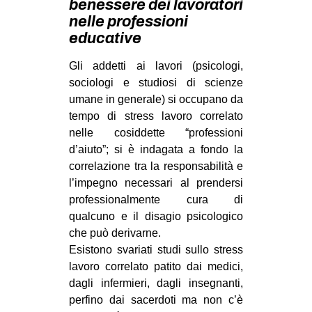
benessere dei lavoratori
MILANO
nelle professioni
MOBILITAZIONI
educative
SPAZI
Gli addetti ai lavori (psicologi,
SPORT POPOLARE
sociologi e studiosi di scienze
umane in generale) si occupano da
MOVIMENTI
tempo di stress lavoro correlato
AMBIENTE
nelle cosiddette “professioni
d’aiuto”; si è indagata a fondo la
ANTIFASCISMO
correlazione tra la responsabilità e
DIRITTO ALL’ABITARE
l’impegno necessari al prendersi
professionalmente cura di
GENERI
qualcuno e il disagio psicologico
MIGRAZIONI
che può derivarne.
Esistono svariati studi sullo stress
PRECARIATO
lavoro correlato patito dai medici,
REPRESSIONE
dagli infermieri, dagli insegnanti,
STUDENTI
perfino dai sacerdoti ma non c’è