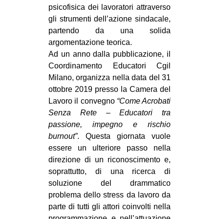
psicofisica dei lavoratori attraverso
EVENTI
gli strumenti dell’azione sindacale,
partendo da una solida
in
argomentazione teorica.
Ad un anno dalla pubblicazione, il
Fb
Coordinamento Educatori Cgil
Milano, organizza nella data del 31
tw
ottobre 2019 presso la Camera del
bsky
Lavoro il convegno
“Come Acrobati
Senza Rete – Educatori tra
ms
passione, impegno e rischio
burnout”
. Questa giornata vuole
SEARCH
essere un ulteriore passo nella
direzione di un riconoscimento e,
soprattutto, di una ricerca di
soluzione del drammatico
problema dello stress da lavoro da
parte di tutti gli attori coinvolti nella
programmazione e nell’attuazione