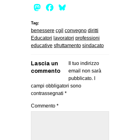
Mastodon
Facebook
Bluesky
Tag:
benessere
cgil
convegno
diritti
Educatori
lavoratori
professioni
educative
sfruttamento
sindacato
Lascia un
Il tuo indirizzo
commento
email non sarà
pubblicato.
I
campi obbligatori sono
contrassegnati
*
Commento
*