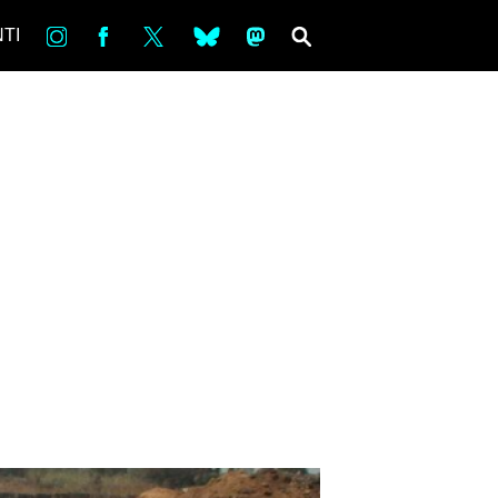
in
Fb
tw
bsky
ms
SEARCH
TI