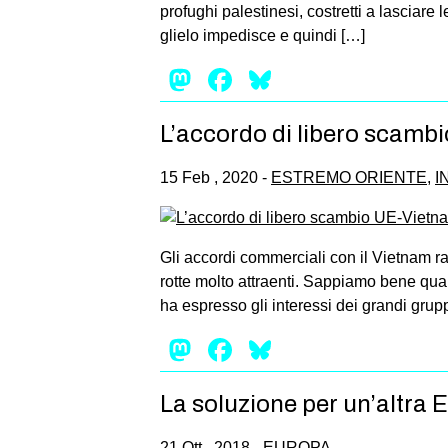
profughi palestinesi, costretti a lasciar
glielo impedisce e quindi […]
Mastodon
Facebook
Bluesky
L’accordo di libero scambi
15 Feb , 2020 -
ESTREMO ORIENTE
,
I
Gli accordi commerciali con il Vietnam ra
rotte molto attraenti. Sappiamo bene quan
ha espresso gli interessi dei grandi grupp
Mastodon
Facebook
Bluesky
La soluzione per un’altra E
21 Ott , 2018 -
EUROPA