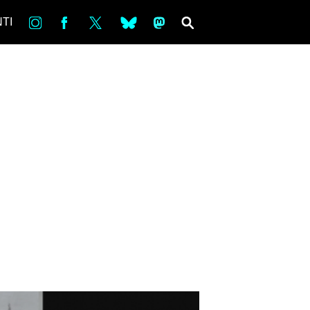
in
Fb
tw
bsky
ms
SEARCH
TI