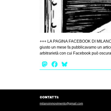
+++ LA PAGINA FACEBOOK DI MILANO
giusto un mese fa pubblicavamo un artic
arbitrarietà con cui Facebook può oscurar
Mastodon
Facebook
Bluesky
CONTATTI:
milanoinmovimento@gmail.com