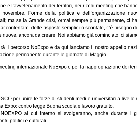
ne e l’avvelenamento dei territori, nei ricchi meeting che hann
i novembre. Forme della politica e dell’organizzazione nuo
ionali; ma se la Grande crisi, ormai sempre più permanente, ci 
ccontentarci delle risposte semplici o scontate, c’è bisogno di r
e nuove, ancora da creare. Noi abbiamo già cominciato, ci siam
rà il percorso NoExpo e da qui lanciamo il nostro appello naz
tazione permanente durante le giornate di Maggio.
meeting internazionale NoExpo e per la riappropriazione dei terri
r unire le forze di studenti medi e universitari a livello 
ma Expo: contro legge Buona scuola e lavoro gratuito.
EXPO al cui interno si svolgeranno, anche durante i gior
ntri politici e culturali