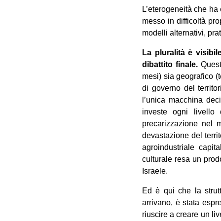
L’eterogeneità che ha 
messo in difficoltà pr
modelli alternativi, pra
La pluralità è visibil
dibattito finale.
Questa
mesi) sia geografico (t
di governo del territo
l’unica macchina deci
investe ogni livello 
precarizzazione nel 
devastazione del terri
agroindustriale capit
culturale resa un pro
Israele.
Ed è qui che la strut
arrivano, è stata espr
riuscire a creare un li