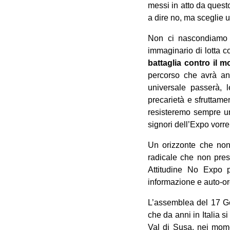
messi in atto da questo
a dire no, ma sceglie 
Non ci nascondiamo d
immaginario di lotta co
battaglia contro il 
percorso che avrà anc
universale passerà, 
precarietà e sfruttam
resisteremo sempre un 
signori dell’Expo vorre
Un orizzonte che non s
radicale che non pres
Attitudine No Expo p
informazione e auto-o
L’assemblea del 17 Ge
che da anni in Italia s
Val di Susa, nei mome