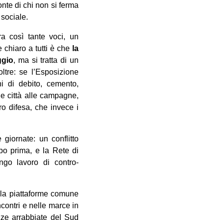
onte di chi non si ferma
 sociale.
a così tante voci, un
e chiaro a tutti è che
la
ggio
, ma si tratta di un
ltre: se l’Esposizione
i di debito, cemento,
e città alle campagne,
ro difesa, che invece i
 giornate: un conflitto
po prima, e la Rete di
go lavoro di contro-
lla piattaforme comune
ncontri e nelle marce in
zze arrabbiate del Sud