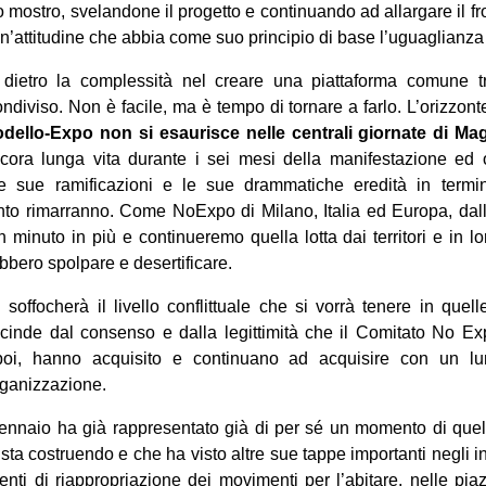
 mostro, svelandone il progetto e continuando ad allargare il fr
un’attitudine che abbia come suo principio di base l’uguaglianza
ietro la complessità nel creare una piattaforma comune tr
ndiviso. Non è facile, ma è tempo di tornare a farlo. L’orizzont
modello-Expo non si esaurisce nelle centrali giornate di Ma
ora lunga vita durante i sei mesi della manifestazione ed o
le sue ramificazioni e le sue drammatiche eredità in termin
ento rimarranno. Come NoExpo di Milano, Italia ed Europa, dall
minuto in più e continueremo quella lotta dai territori e in lo
bbero spolpare e desertificare.
offocherà il livello conflittuale che si vorrà tenere in quelle
cinde dal consenso e dalla legittimità che il Comitato No Ex
oi, hanno acquisito e continuano ad acquisire con un lun
rganizzazione.
nnaio ha già rappresentato già di per sé un momento di que
i sta costruendo e che ha visto altre sue tappe importanti negli i
nti di riappropriazione dei movimenti per l’abitare, nelle pia