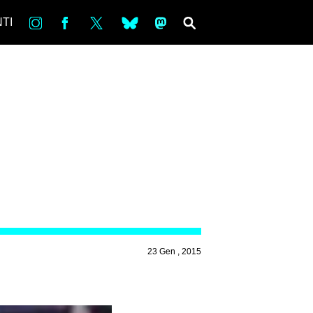
in
Fb
tw
bsky
ms
SEARCH
TI
23 Gen , 2015