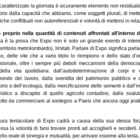
caratterizzato la giornata è sicuramente elemento non residuale
oprio dalla capacità che abbiamo, come soggetti plurali, di met
tiche conflittuali non autoreferenziali e volontà di mettersi in rel
e proprio nella quantità di contenuti affrontati all’interno 
 è la prova che Expo non è solo un grande evento di intere
erritorio metrolombardo), limitati. Parlare di Expo significa par
rio, delle vite che a vario titolo lo riempiono e dello stato 
sionale, oltre i sempre più deboli meccanismi della democra
della vita quotidiana: dall’autodeterminazione di corpi e v
mondo del lavoro, dalla svendita del patrimonio pubblico e
torio e dell’ecologia, dalla mercificazione delle sementi e dall’
alistico a discapito di quello agricolo contadino, dalla svalu
dotto da commerciare al sostegno a Paesi che ancora oggi prat
tura tentacolare di Expo cadrà a causa della sua stessa forz
essa la volontà di farsi trovare pronti ad accoglierli e reciderl
vello reale di sinergia e mutualità, per arrivare insieme alla test