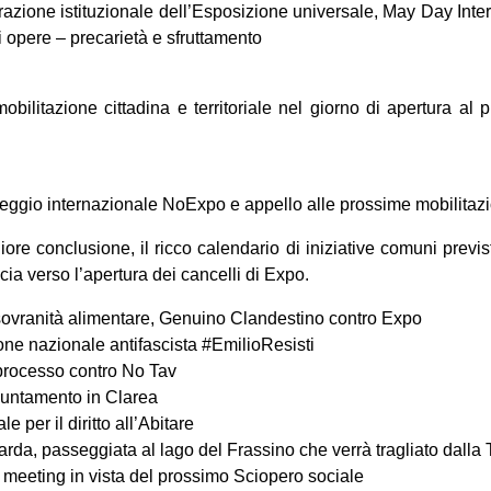
razione istituzionale dell’Esposizione universale, May Day Int
 opere – precarietà e sfruttamento
bilitazione cittadina e territoriale nel giorno di apertura al p
ggio internazionale NoExpo e appello alle prossime mobilitazi
ore conclusione, il ricco calendario di iniziative comuni previst
cia verso l’apertura dei cancelli di Expo.
sovranità alimentare, Genuino Clandestino contro Expo
ne nazionale antifascista #EmilioResisti
processo contro No Tav
puntamento in Clarea
 per il diritto all’Abitare
rda, passeggiata al lago del Frassino che verrà tragliato dalla 
meeting in vista del prossimo Sciopero sociale