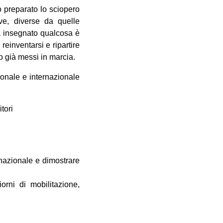
o preparato lo sciopero
ve, diverse da quelle
ha insegnato qualcosa è
einventarsi e ripartire
o già messi in marcia.
ionale e internazionale
tori
nazionale e dimostrare
ni di mobilitazione,