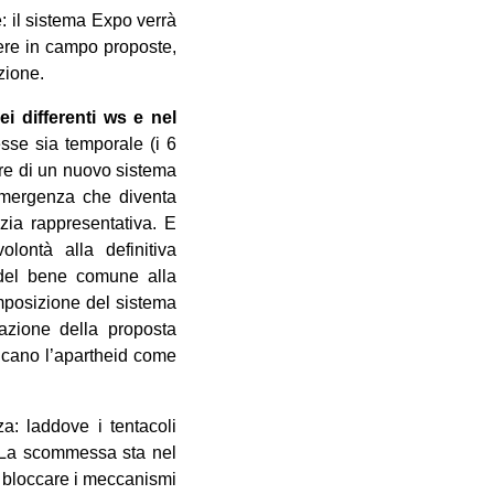
: il sistema Expo verrà
tere in campo proposte,
azione.
dei differenti ws e nel
sse sia temporale (i 6
lare di un nuovo sistema
d’emergenza che diventa
zia rappresentativa. E
olontà alla definitiva
 del bene comune alla
imposizione del sistema
tazione della proposta
icano l’apartheid come
a: laddove i tentacoli
i. La scommessa sta nel
a, bloccare i meccanismi