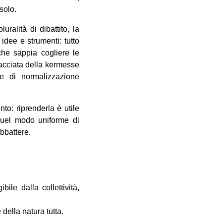
solo.
ralità di dibattito, la
idee e strumenti: tutto
he sappia cogliere le
facciata della kermesse
 e di normalizzazione
to: riprenderla è utile
 quel modo uniforme di
abbattere.
ile dalla collettività,
 della natura tutta.