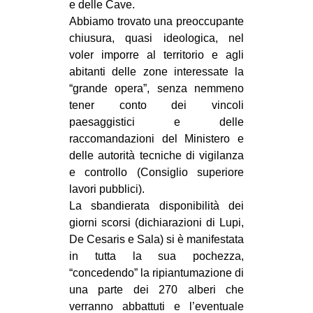
e delle Cave.
EVENTI
Abbiamo trovato una preoccupante
chiusura, quasi ideologica, nel
in
voler imporre al territorio e agli
abitanti delle zone interessate la
Fb
“grande opera”, senza nemmeno
tener conto dei vincoli
tw
paesaggistici e delle
raccomandazioni del Ministero e
bsky
delle autorità tecniche di vigilanza
e controllo (Consiglio superiore
ms
lavori pubblici).
La sbandierata disponibilità dei
SEARCH
giorni scorsi (dichiarazioni di Lupi,
De Cesaris e Sala) si è manifestata
in tutta la sua pochezza,
“concedendo” la ripiantumazione di
una parte dei 270 alberi che
verranno abbattuti e l’eventuale