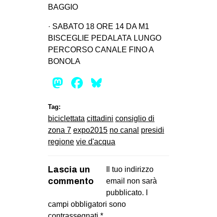
BAGGIO
· SABATO 18 ORE 14 DA M1
BISCEGLIE PEDALATA LUNGO
PERCORSO CANALE FINO A
BONOLA
Mastodon
Facebook
Bluesky
Tag:
biciclettata
cittadini
consiglio di
zona 7
expo2015
no canal
presidi
regione
vie d'acqua
Lascia un
Il tuo indirizzo
commento
email non sarà
pubblicato.
I
campi obbligatori sono
contrassegnati
*