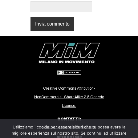
Creative Commons Attribution-
NonCommercial-ShareAlike 2.5 Generic
License.
CONTATTI:
Utilizziamo i cookie per essere sicuri che tu possa avere la
milanoinmovimento@gmail.com
migliore esperienza sul nostro sito. Se continui ad utilizzare
SEGUICI SU: