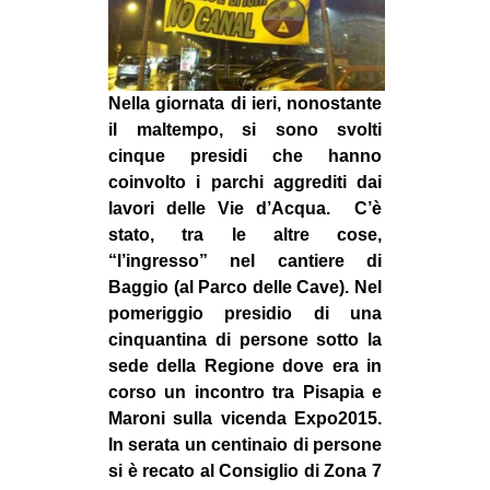
MILANO
MOBILITAZIONI
SPAZI
Nella giornata di ieri, nonostante
SPORT POPOLARE
il maltempo, si sono svolti
cinque presidi che hanno
MOVIMENTI
coinvolto i parchi aggrediti dai
AMBIENTE
lavori delle Vie d’Acqua. C’è
stato, tra le altre cose,
ANTIFASCISMO
“l’ingresso” nel cantiere di
DIRITTO ALL’ABITARE
Baggio (al Parco delle Cave). Nel
pomeriggio presidio di una
GENERI
cinquantina di persone sotto la
MIGRAZIONI
sede della Regione dove era in
corso un incontro tra Pisapia e
PRECARIATO
Maroni sulla vicenda Expo2015.
REPRESSIONE
In serata un centinaio di persone
STUDENTI
si è recato al Consiglio di Zona 7