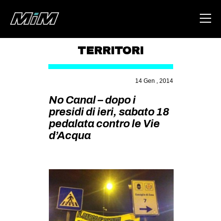
TERRITORI
HOME
14 Gen , 2014
ABOUT
No Canal – dopo i
AREA
presidi di ieri, sabato 18
pedalata contro le Vie
DEGENERAZIONE
d’Acqua
GAZA FREESTYLE
CSOA LAMBRETTA
MSM
STUDENTI TSUNAMI
ZAM