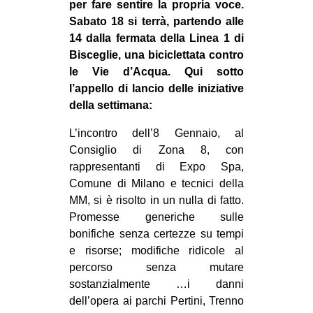
per fare sentire la propria voce.
CULTURE
Sabato 18 si terrà, partendo alle
ARTE
14 dalla fermata della Linea 1 di
Bisceglie, una biciclettata contro
CINEMA
le Vie d’Acqua. Qui sotto
MANIFESTI
l’appello di lancio delle iniziative
della settimana:
MUSICA
RECENSIONI
L’incontro dell’8 Gennaio, al
Consiglio di Zona 8, con
INTERNAZIONALE
rappresentanti di Expo Spa,
Comune di Milano e tecnici della
AFRICA
MM, si è risolto in un nulla di fatto.
AMERICHE
Promesse generiche sulle
ESTREMO ORIENTE
bonifiche senza certezze su tempi
e risorse; modifiche ridicole al
EUROPA
percorso senza mutare
MEDIO ORIENTE
sostanzialmente …i danni
dell’opera ai parchi Pertini, Trenno
MONDO