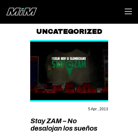
UNCATEGORIZED
HOME
ABOUT
AREA
DEGENERAZIONE
GAZA FREESTYLE
CSOA LAMBRETTA
MSM
5 Apr , 2013
STUDENTI TSUNAMI
Stay ZAM – No
desalojan los sueños
ZAM