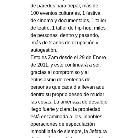
de paredes para trepar, más de
CULTURE
100 eventos culturales, 1 festival
ARTE
de cinema y documentales, 1 taller
CINEMA
de teatro, 1 taller de hip-hop, miles
de personas dentro y pasando,
MANIFESTI
más de 2 años de ocupación y
MUSICA
autogestión.
Esto es Zam desde el 29 de Enero
RECENSIONI
de 2011, y esto continuará a ser,
INTERNAZIONALE
gracias al compromiso y al
entusiasmo de centenas de
AFRICA
personas que cada día llevan aquí
AMERICHE
dentro su proprio deseo de mudar
las cosas. La amenaza de desalojo
ESTREMO ORIENTE
llegó fuerte y clara: la propiedad
EUROPA
está encaminada a las innobles
MEDIO ORIENTE
operaciones de especulación
inmobiliaria de siempre, la Jefatura
MONDO