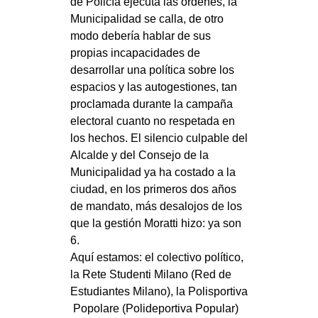
de Policía ejecuta las ordenes, la
Municipalidad se calla, de otro
EVENTI
modo debería hablar de sus
in
propias incapacidades de
desarrollar una política sobre los
Fb
espacios y las autogestiones, tan
proclamada durante la campaña
tw
electoral cuanto no respetada en
los hechos. El silencio culpable del
bsky
Alcalde y del Consejo de la
Municipalidad ya ha costado a la
ms
ciudad, en los primeros dos años
de mandato, más desalojos de los
SEARCH
que la gestión Moratti hizo: ya son
6.
Aquí estamos: el colectivo político,
la Rete Studenti Milano (Red de
Estudiantes Milano), la Polisportiva
Popolare (Polideportiva Popular)