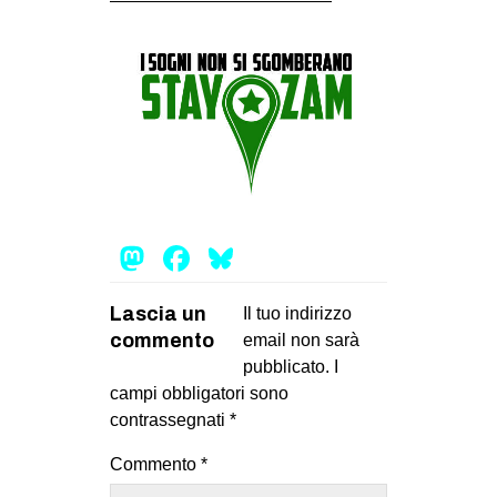
Mastodon
Facebook
Bluesky
Lascia un
Il tuo indirizzo
commento
email non sarà
pubblicato.
I
campi obbligatori sono
contrassegnati
*
Commento
*