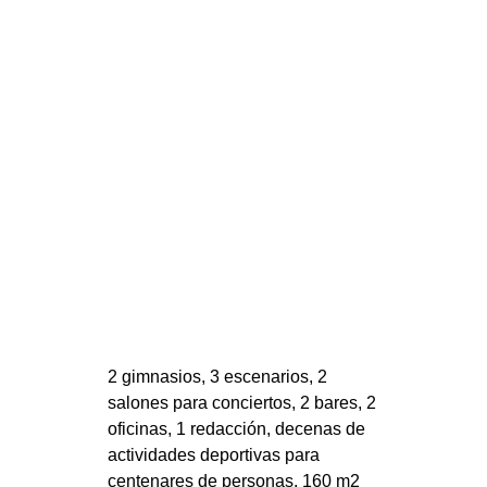
MILANO
MOBILITAZIONI
SPAZI
SPORT POPOLARE
MOVIMENTI
AMBIENTE
ANTIFASCISMO
DIRITTO ALL’ABITARE
GENERI
MIGRAZIONI
2 gimnasios, 3 escenarios, 2
PRECARIATO
salones para conciertos, 2 bares, 2
REPRESSIONE
oficinas, 1 redacción, decenas de
actividades deportivas para
STUDENTI
centenares de personas, 160 m2