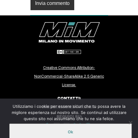
Creative Commons Attribution-
NonCommercial-ShareAlike 2.5 Generic
License.
CONTATTI:
Utilizziamo i cookie per essere sicuri che tu possa avere la
milanoinmovimento@gmail.com
migliore esperienza sul nostro sito. Se continui ad utilizzare
SEGUICI SU:
questo sito noi assumiamo che tu ne sia felice.
Ok
Sito ospitato sulla piattaforma
Midala