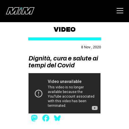
VIDEO
HOME
8 Nov , 2020
ABOUT
Dignità, cura e salute ai
AREA
tempi del Covid
DEGENERAZIONE
GAZA FREESTYLE
CSOA LAMBRETTA
MSM
STUDENTI TSUNAMI
Mastodon
Facebook
Bluesky
ZAM