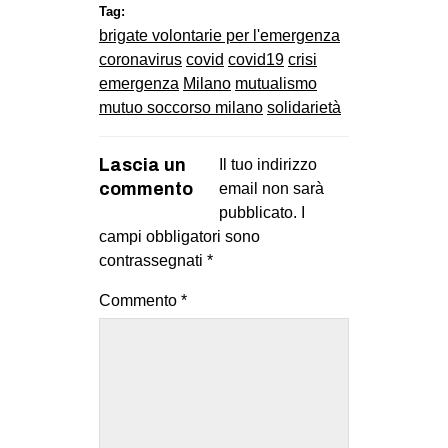
MILANO
Tag:
brigate volontarie per l'emergenza
MOBILITAZIONI
coronavirus
covid
covid19
crisi
SPAZI
emergenza
Milano
mutualismo
mutuo soccorso milano
solidarietà
SPORT POPOLARE
MOVIMENTI
Lascia un
Il tuo indirizzo
commento
email non sarà
AMBIENTE
pubblicato.
I
ANTIFASCISMO
campi obbligatori sono
DIRITTO ALL’ABITARE
contrassegnati
*
GENERI
Commento
*
MIGRAZIONI
PRECARIATO
REPRESSIONE
STUDENTI