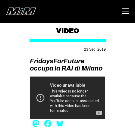
VIDEO
HOME
23 Set , 2019
ABOUT
FridaysForFuture
AREA
occupa la RAI di Milano
DEGENERAZIONE
GAZA FREESTYLE
CSOA LAMBRETTA
MSM
STUDENTI TSUNAMI
Mastodon
Facebook
Bluesky
ZAM