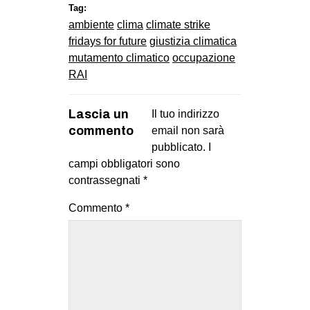
MILANO
Tag:
ambiente
clima
climate strike
MOBILITAZIONI
fridays for future
giustizia climatica
SPAZI
mutamento climatico
occupazione
RAI
SPORT POPOLARE
MOVIMENTI
Lascia un
Il tuo indirizzo
commento
email non sarà
AMBIENTE
pubblicato.
I
ANTIFASCISMO
campi obbligatori sono
DIRITTO ALL’ABITARE
contrassegnati
*
GENERI
Commento
*
MIGRAZIONI
PRECARIATO
REPRESSIONE
STUDENTI