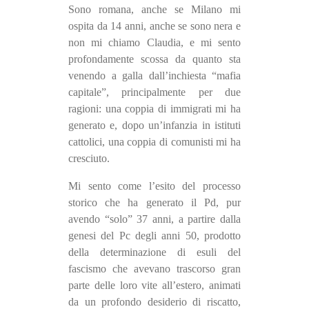
Sono romana, anche se Milano mi
CULTURE
ospita da 14 anni, anche se sono nera e
ARTE
non mi chiamo Claudia, e mi sento
profondamente scossa da quanto sta
CINEMA
venendo a galla dall’inchiesta “mafia
MANIFESTI
capitale”, principalmente per due
MUSICA
ragioni: una coppia di immigrati mi ha
generato e, dopo un’infanzia in istituti
RECENSIONI
cattolici, una coppia di comunisti mi ha
cresciuto.
INTERNAZIONALE
AFRICA
Mi sento come l’esito del processo
storico che ha generato il Pd, pur
AMERICHE
avendo “solo” 37 anni, a partire dalla
ESTREMO ORIENTE
genesi del Pc degli anni 50, prodotto
della determinazione di esuli del
EUROPA
fascismo che avevano trascorso gran
MEDIO ORIENTE
parte delle loro vite all’estero, animati
MONDO
da un profondo desiderio di riscatto,