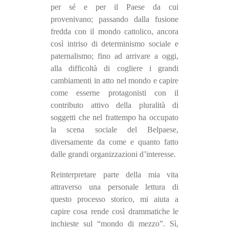
per sé e per il Paese da cui
EVENTI
provenivano; passando dalla fusione
fredda con il mondo cattolico, ancora
in
così intriso di determinismo sociale e
paternalismo; fino ad arrivare a oggi,
Fb
alla difficoltà di cogliere i grandi
cambiamenti in atto nel mondo e capire
tw
come esserne protagonisti con il
contributo attivo della pluralità di
bsky
soggetti che nel frattempo ha occupato
ms
la scena sociale del Belpaese,
diversamente da come e quanto fatto
SEARCH
dalle grandi organizzazioni d’interesse.
Reinterpretare parte della mia vita
attraverso una personale lettura di
questo processo storico, mi aiuta a
capire cosa rende così drammatiche le
inchieste sul “mondo di mezzo”. Sì,