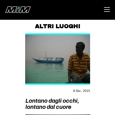
ALTRI LUOGHI
HOME
ABOUT
AREA
DEGENERAZIONE
GAZA FREESTYLE
CSOA LAMBRETTA
MSM
8 Giu , 2015
STUDENTI TSUNAMI
Lontano dagli occhi,
lontano dal cuore
ZAM