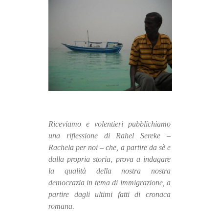
MILANO
MOBILITAZIONI
SPAZI
SPORT POPOLARE
MOVIMENTI
AMBIENTE
ANTIFASCISMO
Riceviamo e volentieri pubblichiamo
DIRITTO ALL’ABITARE
una riflessione di Rahel Sereke –
GENERI
Rachela per noi – che, a partire da sè e
MIGRAZIONI
dalla propria storia, prova a indagare
la qualità della nostra nostra
PRECARIATO
democrazia in tema di immigrazione, a
REPRESSIONE
partire dagli ultimi fatti di cronaca
romana.
STUDENTI