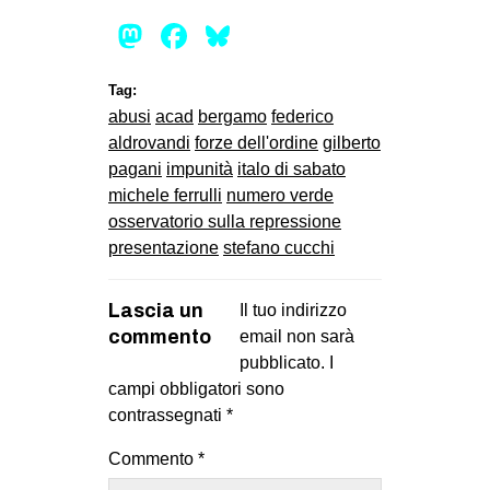
Mastodon
Facebook
Bluesky
Tag:
abusi
acad
bergamo
federico
aldrovandi
forze dell'ordine
gilberto
pagani
impunità
italo di sabato
michele ferrulli
numero verde
osservatorio sulla repressione
presentazione
stefano cucchi
Lascia un
Il tuo indirizzo
commento
email non sarà
pubblicato.
I
campi obbligatori sono
contrassegnati
*
Commento
*