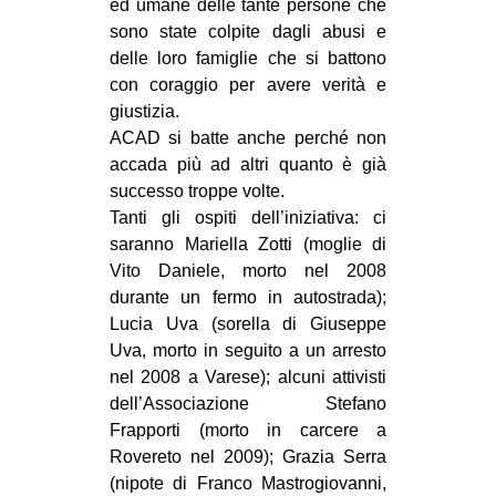
ed umane delle tante persone che
CULTURE
sono state colpite dagli abusi e
delle loro famiglie che si battono
ARTE
con coraggio per avere verità e
CINEMA
giustizia.
MANIFESTI
ACAD si batte anche perché non
accada più ad altri quanto è già
MUSICA
successo troppe volte.
RECENSIONI
Tanti gli ospiti dell’iniziativa: ci
saranno Mariella Zotti (moglie di
INTERNAZIONALE
Vito Daniele, morto nel 2008
AFRICA
durante un fermo in autostrada);
Lucia Uva (sorella di Giuseppe
AMERICHE
Uva, morto in seguito a un arresto
ESTREMO ORIENTE
nel 2008 a Varese); alcuni attivisti
dell’Associazione Stefano
EUROPA
Frapporti (morto in carcere a
MEDIO ORIENTE
Rovereto nel 2009); Grazia Serra
MONDO
(nipote di Franco Mastrogiovanni,