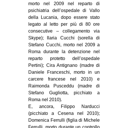
morto nel 2009 nel reparto di
EVENTI
psichiatria dell’ospedale di Vallo
della Lucania, dopo essere stato
in
legato al letto per più di 80 ore
consecutive – collegamento via
Fb
Skype); Ilaria Cucchi (sorella di
Stefano Cucchi, morto nel 2009 a
tw
Roma durante la detenzione nel
reparto protetto dell’ospedale
bsky
Pertini); Cira Antignano (madre di
ms
Daniele Franceschi, morto in un
carcere francese nel 2010) e
SEARCH
Raimonda Pusceddu (madre di
Stefano Gugliotta, picchiato a
Roma nel 2010).
E, ancora, Filippo Narducci
(picchiato a Cesena nel 2010);
Domenica Ferrulli (figlia di Michele
Ferrulli, morto durante un controllo