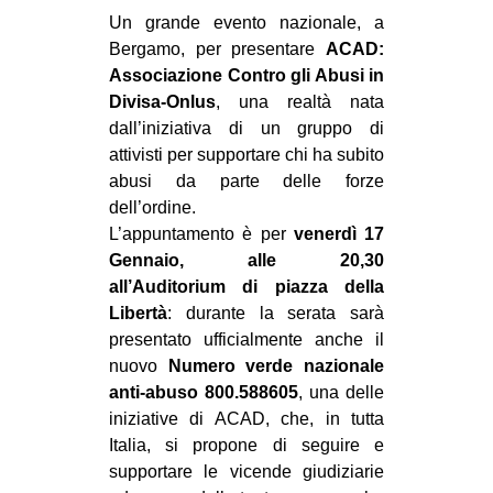
MILANO
Un grande evento nazionale, a
Bergamo, per presentare
ACAD:
MOBILITAZIONI
Associazione Contro gli Abusi in
SPAZI
Divisa-Onlus
, una realtà nata
SPORT POPOLARE
dall’iniziativa di un gruppo di
attivisti per supportare chi ha subito
MOVIMENTI
abusi da parte delle forze
dell’ordine.
AMBIENTE
L’appuntamento è per
venerdì 17
ANTIFASCISMO
Gennaio, alle 20,30
DIRITTO ALL’ABITARE
all’Auditorium di piazza della
Libertà
: durante la serata sarà
GENERI
presentato ufficialmente anche il
MIGRAZIONI
nuovo
Numero verde nazionale
anti-abuso 800.588605
, una delle
PRECARIATO
iniziative di ACAD, che, in tutta
REPRESSIONE
Italia, si propone di seguire e
STUDENTI
supportare le vicende giudiziarie