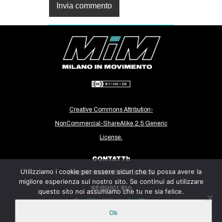
Creative Commons Attribution-
NonCommercial-ShareAlike 2.5 Generic
License.
CONTATTI:
Utilizziamo i cookie per essere sicuri che tu possa avere la
milanoinmovimento@gmail.com
migliore esperienza sul nostro sito. Se continui ad utilizzare
SEGUICI SU:
questo sito noi assumiamo che tu ne sia felice.
Ok
Sito ospitato sulla piattaforma
Midala