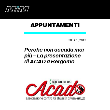
APPUNTAMENTI
HOME
30 Dic , 2013
ABOUT
Perché non accada mai
AREA
più – La presentazione
di ACAD a Bergamo
DEGENERAZIONE
GAZA FREESTYLE
CSOA LAMBRETTA
MSM
STUDENTI TSUNAMI
ZAM