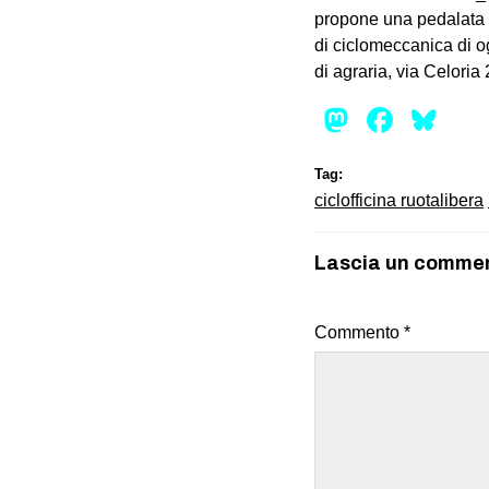
propone una pedalata s
di ciclomeccanica di og
di agraria, via Celoria 
Mastod
Face
Bl
Tag:
ciclofficina ruotalibera
Lascia un comme
Commento
*