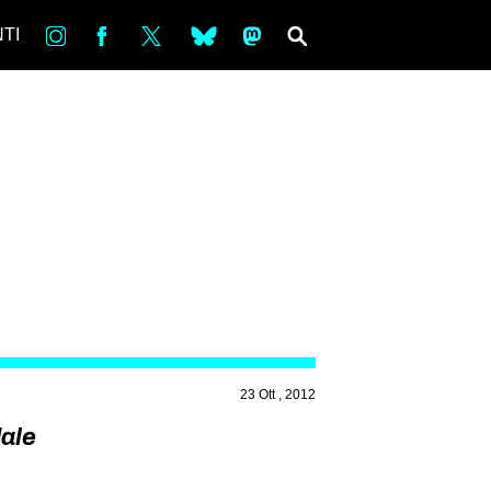
in
Fb
tw
bsky
ms
SEARCH
TI
23 Ott , 2012
dale