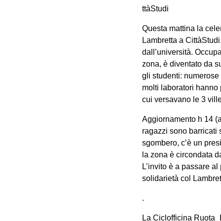
ttàStudi
Questa mattina la cel
Lambretta a CittàStudi,
dall’università. Occupa
zona, è diventato da su
gli studenti: numerose a
molti laboratori hanno
cui versavano le 3 vil
Aggiornamento h 14 (ag
ragazzi sono barricati s
sgombero, c’è un pres
la zona è circondata d
L’invito è a passare al
solidarietà col Lambret
.
La Ciclofficina Ruota_L