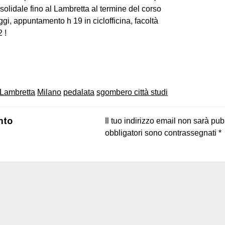
olidale fino al Lambretta al termine del corso
gi, appuntamento h 19 in ciclofficina, facoltà
2 !
on
book
uesky
Lambretta
Milano
pedalata
sgombero città studi
nto
Il tuo indirizzo email non sarà pub
obbligatori sono contrassegnati
*