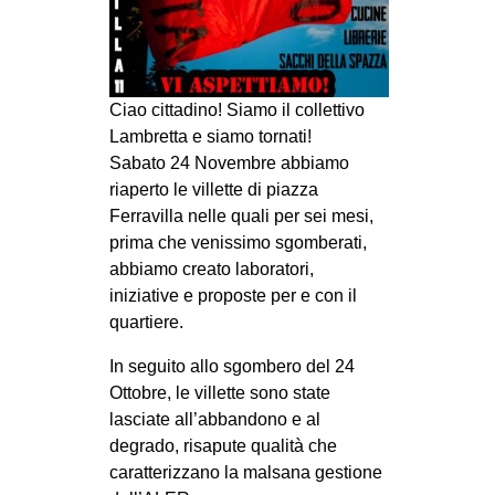
CULTURE
ARTE
CINEMA
Ciao cittadino! Siamo il collettivo
MANIFESTI
Lambretta e siamo tornati!
Sabato 24 Novembre abbiamo
MUSICA
riaperto le villette di piazza
RECENSIONI
Ferravilla nelle quali per sei mesi,
prima che venissimo sgomberati,
INTERNAZIONALE
abbiamo creato laboratori,
AFRICA
iniziative e proposte per e con il
quartiere.
AMERICHE
In seguito allo sgombero del 24
ESTREMO ORIENTE
Ottobre, le villette sono state
EUROPA
lasciate all’abbandono e al
MEDIO ORIENTE
degrado, risapute qualità che
caratterizzano la malsana gestione
MONDO