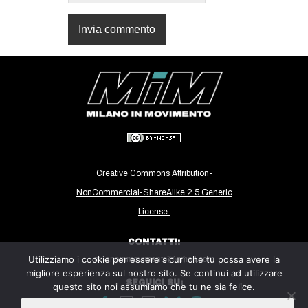
Creative Commons Attribution-
NonCommercial-ShareAlike 2.5 Generic
License.
CONTATTI:
Utilizziamo i cookie per essere sicuri che tu possa avere la
milanoinmovimento@gmail.com
migliore esperienza sul nostro sito. Se continui ad utilizzare
SEGUICI SU:
questo sito noi assumiamo che tu ne sia felice.