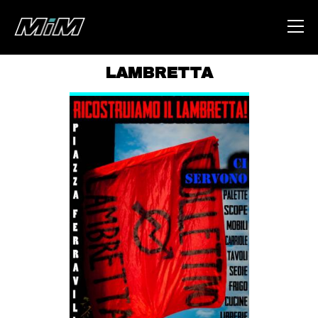
LAMBRETTA
HOME
ABOUT
AREA
DEGENERAZIONE
GAZA FREESTYLE
CSOA LAMBRETTA
MSM
STUDENTI TSUNAMI
ZAM