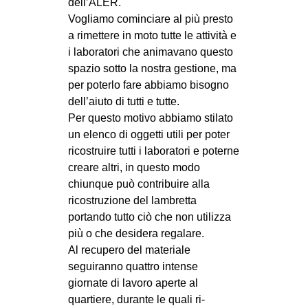
dell’ALER.
EVENTI
Vogliamo cominciare al più presto
a rimettere in moto tutte le attività e
in
i laboratori che animavano questo
spazio sotto la nostra gestione, ma
Fb
per poterlo fare abbiamo bisogno
dell’aiuto di tutti e tutte.
tw
Per questo motivo abbiamo stilato
un elenco di oggetti utili per poter
bsky
ricostruire tutti i laboratori e poterne
creare altri, in questo modo
ms
chiunque può contribuire alla
ricostruzione del lambretta
SEARCH
portando tutto ciò che non utilizza
più o che desidera regalare.
Al recupero del materiale
seguiranno quattro intense
giornate di lavoro aperte al
quartiere, durante le quali ri-