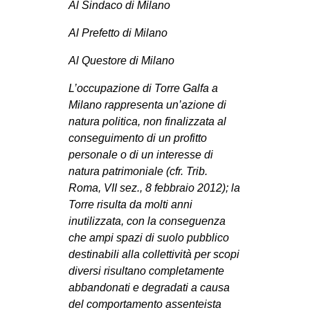
Al Sindaco di Milano
CULTURE
Al Prefetto di Milano
ARTE
Al Questore di Milano
CINEMA
MANIFESTI
L’occupazione di Torre Galfa a
Milano rappresenta un’azione di
MUSICA
natura politica, non finalizzata al
RECENSIONI
conseguimento di un profitto
personale o di un interesse di
INTERNAZIONALE
natura patrimoniale (cfr. Trib.
AFRICA
Roma, VII sez., 8 febbraio 2012); la
Torre risulta da molti anni
AMERICHE
inutilizzata, con la conseguenza
ESTREMO ORIENTE
che ampi spazi di suolo pubblico
EUROPA
destinabili alla collettività per scopi
diversi risultano completamente
MEDIO ORIENTE
abbandonati e degradati a causa
MONDO
del comportamento assenteista