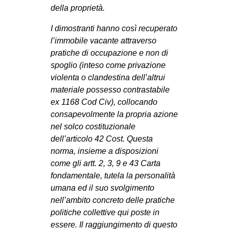
della proprietà.
EVENTI
I dimostranti hanno così recuperato
in
l’immobile vacante attraverso
pratiche di occupazione e non di
Fb
spoglio (inteso come privazione
violenta o clandestina dell’altrui
tw
materiale possesso contrastabile
ex 1168 Cod Civ), collocando
bsky
consapevolmente la propria azione
nel solco costituzionale
ms
dell’articolo 42 Cost. Questa
norma, insieme a disposizioni
SEARCH
come gli artt. 2, 3, 9 e 43 Carta
fondamentale, tutela la personalità
umana ed il suo svolgimento
nell’ambito concreto delle pratiche
politiche collettive qui poste in
essere. Il raggiungimento di questo