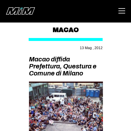
MACAO
HOME
13 Mag , 2012
ABOUT
Macao diffida
AREA
Prefettura, Questura e
Comune di Milano
DEGENERAZIONE
GAZA FREESTYLE
CSOA LAMBRETTA
MSM
STUDENTI TSUNAMI
ZAM