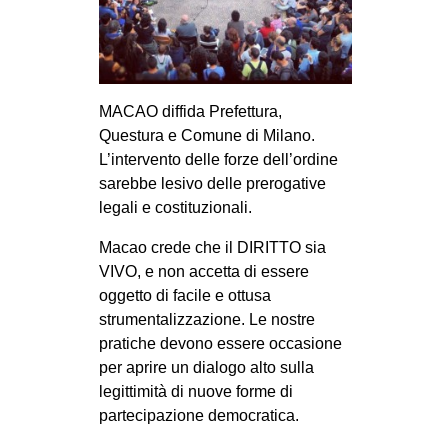
MILANO
MOBILITAZIONI
SPAZI
MACAO diffida Prefettura,
SPORT POPOLARE
Questura e Comune di Milano.
MOVIMENTI
L’intervento delle forze dell’ordine
sarebbe lesivo delle prerogative
AMBIENTE
legali e costituzionali.
ANTIFASCISMO
Macao crede che il DIRITTO sia
DIRITTO ALL’ABITARE
VIVO, e non accetta di essere
GENERI
oggetto di facile e ottusa
strumentalizzazione. Le nostre
MIGRAZIONI
pratiche devono essere occasione
PRECARIATO
per aprire un dialogo alto sulla
legittimità di nuove forme di
REPRESSIONE
partecipazione democratica.
STUDENTI