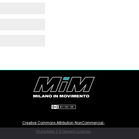
Creative Commons Attribution-NonCommercial-
ShareAlike 2.5 Generic License.