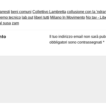
arresti
beni comuni
Collettivo Lambretta
collusione con la 'ndra
erno tecnico
lab out
liberi tutti
Milano In Movimento
No tav - Libe
al susa
zam
nto
Il tuo indirizzo email non sarà pub
obbligatori sono contrassegnati
*