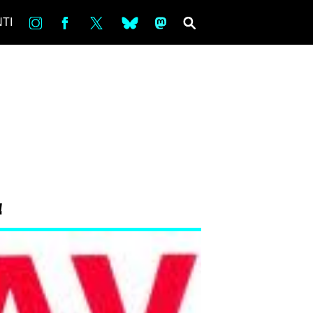
in
Fb
tw
bsky
ms
SEARCH
TI
!