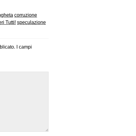
ngheta
corruzione
ri Tutti!
speculazione
blicato.
I campi