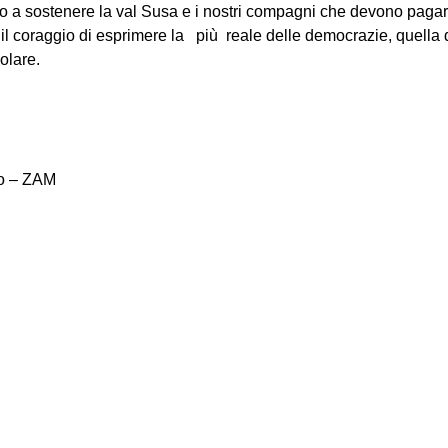
amo a sostenere la val Susa e i nostri compagni che devono paga
 il coraggio di esprimere la più reale delle democrazie, quella 
olare.
o – ZAM
on
book
uesky