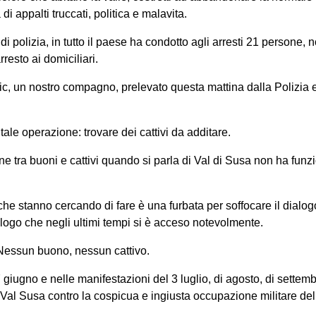
i appalti truccati, politica e malavita.
 polizia, in tutto il paese ha condotto agli arresti 21 persone, no
resto ai domiciliari.
ic, un nostro compagno, prelevato questa mattina dalla Polizia e
tale operazione: trovare dei cattivi da additare.
ne tra buoni e cattivi quando si parla di Val di Susa non ha funz
che stanno cercando di fare è una furbata per soffocare il dialog
logo che negli ultimi tempi si è acceso notevolmente.
 Nessun buono, nessun cattivo.
iugno e nelle manifestazioni del 3 luglio, di agosto, di settemb
Val Susa contro la cospicua e ingiusta occupazione militare del t