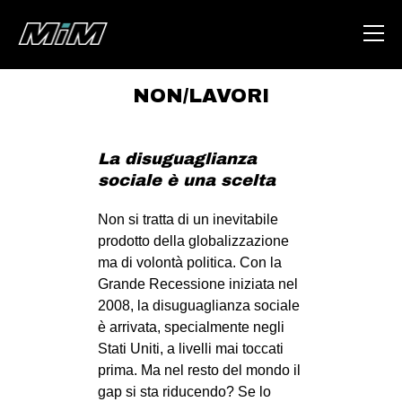
NON/LAVORI
HOME
ABOUT
La disuguaglianza
sociale è una scelta
AREA
Non si tratta di un inevitabile
DEGENERAZIONE
prodotto della globalizzazione
GAZA FREESTYLE
ma di volontà politica. Con la
Grande Recessione iniziata nel
CSOA LAMBRETTA
2008, la disuguaglianza sociale
MSM
è arrivata, specialmente negli
STUDENTI TSUNAMI
Stati Uniti, a livelli mai toccati
prima. Ma nel resto del mondo il
ZAM
gap si sta riducendo? Se lo