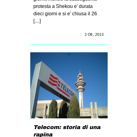
CULTURE
protesta a Shekou e’ durata
dieci giorni e si e’ chiusa il 26
ARTE
[…]
CINEMA
2 Ott , 2013
MANIFESTI
MUSICA
RECENSIONI
INTERNAZIONALE
AFRICA
AMERICHE
ESTREMO ORIENTE
EUROPA
MEDIO ORIENTE
Telecom: storia di una
MONDO
rapina