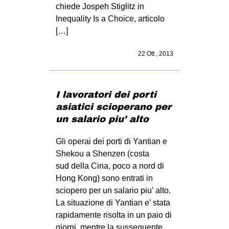
MILANO
chiede Jospeh Stiglitz in
Inequality Is a Choice, articolo
MOBILITAZIONI
[…]
SPAZI
22 Ott , 2013
SPORT POPOLARE
MOVIMENTI
I lavoratori dei porti
AMBIENTE
asiatici scioperano per
ANTIFASCISMO
un salario piu’ alto
DIRITTO ALL’ABITARE
Gli operai dei porti di Yantian e
GENERI
Shekou a Shenzen (costa
sud della Cina, poco a nord di
MIGRAZIONI
Hong Kong) sono entrati in
PRECARIATO
sciopero per un salario piu’ alto.
REPRESSIONE
La situazione di Yantian e’ stata
rapidamente risolta in un paio di
STUDENTI
giorni, mentre la susseguente