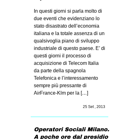
EVENTI
In questi giorni si parla molto di
due eventi che evidenziano lo
in
stato disastrato dell’economia
italiana e la totale assenza di un
Fb
qualsivoglia piano di sviluppo
industriale di questo paese. E’ di
tw
questi giorni il processo di
acquisizione di Telecom Italia
bsky
da parte della spagnola
ms
Telefonica e l’interessamento
sempre più pressante di
SEARCH
AirFrance-Klm per la […]
25 Set , 2013
Operatori Sociali Milano.
A poche ore dal presidio