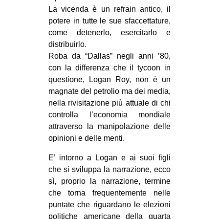
La vicenda è un refrain antico, il
EVENTI
potere in tutte le sue sfaccettature,
come detenerlo, esercitarlo e
in
distribuirlo.
Roba da “Dallas” negli anni ’80,
Fb
con la differenza che il tycoon in
tw
questione, Logan Roy, non è un
magnate del petrolio ma dei media,
bsky
nella rivisitazione più attuale di chi
controlla l’economia mondiale
ms
attraverso la manipolazione delle
opinioni e delle menti.
SEARCH
E’ intorno a Logan e ai suoi figli
che si sviluppa la narrazione, ecco
sì, proprio la narrazione, termine
che torna frequentemente nelle
puntate che riguardano le elezioni
politiche americane della quarta