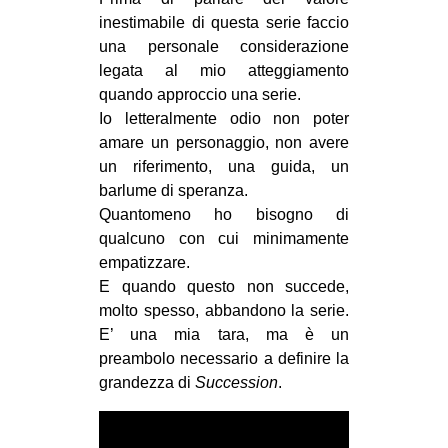
MILANO
inestimabile di questa serie faccio
MOBILITAZIONI
una personale considerazione
legata al mio atteggiamento
SPAZI
quando approccio una serie.
SPORT POPOLARE
Io letteralmente odio non poter
amare un personaggio, non avere
MOVIMENTI
un riferimento, una guida, un
AMBIENTE
barlume di speranza.
Quantomeno ho bisogno di
ANTIFASCISMO
qualcuno con cui minimamente
DIRITTO ALL’ABITARE
empatizzare.
E quando questo non succede,
GENERI
molto spesso, abbandono la serie.
MIGRAZIONI
E’ una mia tara, ma è un
preambolo necessario a definire la
PRECARIATO
grandezza di
Succession
.
REPRESSIONE
STUDENTI