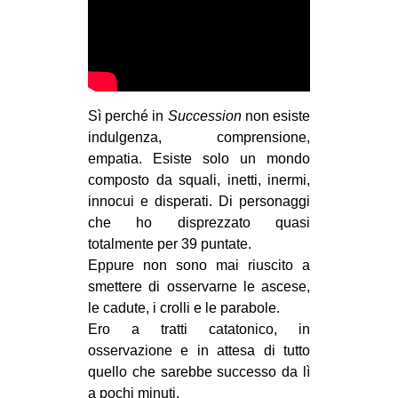
CULTURE
ARTE
CINEMA
MANIFESTI
Sì perché in
Succession
non esiste
indulgenza, comprensione,
MUSICA
empatia. Esiste solo un mondo
RECENSIONI
composto da squali, inetti, inermi,
innocui e disperati. Di personaggi
INTERNAZIONALE
che ho disprezzato quasi
AFRICA
totalmente per 39 puntate.
Eppure non sono mai riuscito a
AMERICHE
smettere di osservarne le ascese,
ESTREMO ORIENTE
le cadute, i crolli e le parabole.
EUROPA
Ero a tratti catatonico, in
osservazione e in attesa di tutto
MEDIO ORIENTE
quello che sarebbe successo da lì
MONDO
a pochi minuti.